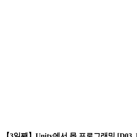
【3일째】Unity에서 몹 프로그래밍 [D03_Peti