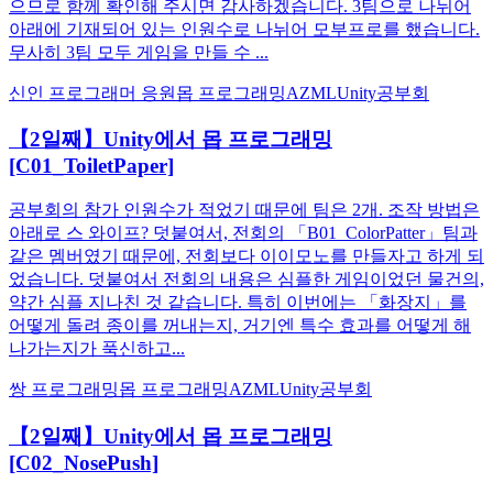
으므로 함께 확인해 주시면 감사하겠습니다. 3팀으로 나뉘어
아래에 기재되어 있는 인원수로 나뉘어 모부프로를 했습니다.
무사히 3팀 모두 게임을 만들 수 ...
신인 프로그래머 응원
몹 프로그래밍
AZML
Unity
공부회
【2일째】Unity에서 몹 프로그래밍
[C01_ToiletPaper]
공부회의 참가 인원수가 적었기 때문에 팀은 2개. 조작 방법은
아래로 스 와이프? 덧붙여서, 전회의 「B01_ColorPatter」팀과
같은 멤버였기 때문에, 전회보다 이이모노를 만들자고 하게 되
었습니다. 덧붙여서 전회의 내용은 심플한 게임이었던 물건의,
약간 심플 지나친 것 같습니다. 특히 이번에는 「화장지」를
어떻게 돌려 종이를 꺼내는지, 거기엔 특수 효과를 어떻게 해
나가는지가 푹신하고...
쌍 프로그래밍
몹 프로그래밍
AZML
Unity
공부회
【2일째】Unity에서 몹 프로그래밍
[C02_NosePush]