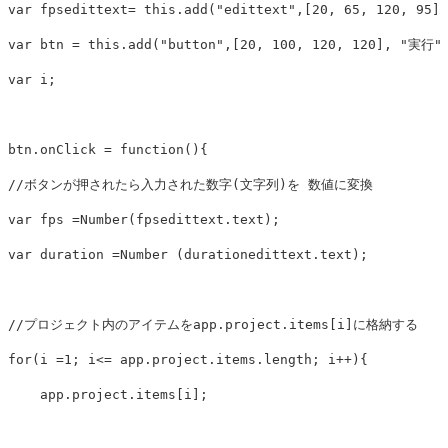
var fpsedittext= this.add("edittext",[20, 65, 120, 95],
var btn = this.add("button",[20, 100, 120, 120], "実行")
var i;

btn.onClick = function(){

//ボタンが押されたら入力された数字(文字列)を 数値に変換

var fps =Number(fpsedittext.text);

var duration =Number (durationedittext.text);

//プロジェクト内のアイテムをapp.project.items[i]に格納する

for(i =1; i<= app.project.items.length; i++){

    app.project.items[i];
