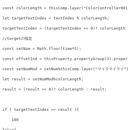
const
colorLength
=
thisComp
.
layer
(
"
ColorController001
"
let
targetTextIndex
=
textIndex
%
colorLength
;
targetTextIndex
=
(
targetTextIndex
==
0
)?
colorLength
:
//targetの指定
const
setNum
=
Math
.
floor
(
time
*
5
);
const
offsetInd
=
thisProperty
.
propertyGroup
(
3
).
propert
const
setNumMod
=
setNum
%
thisComp
.
layer
(
"
マイラマイライ
"
)
let
result
=
setNumMod
%
colorLength
;
result
=
(
result
==
0
)?
colorLength
:
result
;
if
(
targetTextIndex
==
result
){
100
}
else
{