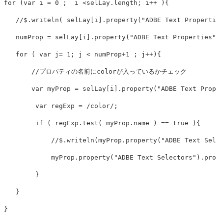
for
(
var
i
=
0
;
i
<
selLay
.
length
;
i
++
){
//$.writeln( selLay[i].property("ADBE Text Propertie
numProp
=
selLay
[
i
].
property
(
"
ADBE Text Properties
"
)
for
(
var
j
=
1
;
j
<
numProp
+
1
;
j
++
){
//プロパティの名前にcolorが入っているかチェック
var
myProp
=
selLay
[
i
].
property
(
"
ADBE Text Prope
var
regExp
=
/color/
;
if
(
regExp
.
test
(
myProp
.
name
)
==
true
){
//$.writeln(myProp.property("ADBE Text Sele
myProp
.
property
(
"
ADBE Text Selectors
"
).
prop
}
}
}