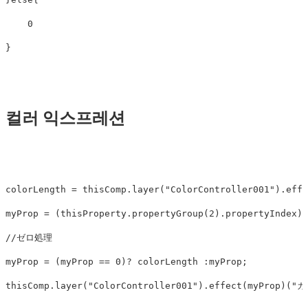
0
}
컬러 익스프레션
colorLength
=
thisComp
.
layer
(
"
ColorController001
"
).
effe
myProp
=
(
thisProperty
.
propertyGroup
(
2
).
propertyIndex
)
//ゼロ処理
myProp
=
(
myProp
==
0
)?
colorLength
:
myProp
;
thisComp
.
layer
(
"
ColorController001
"
).
effect
(
myProp
)(
"
カ