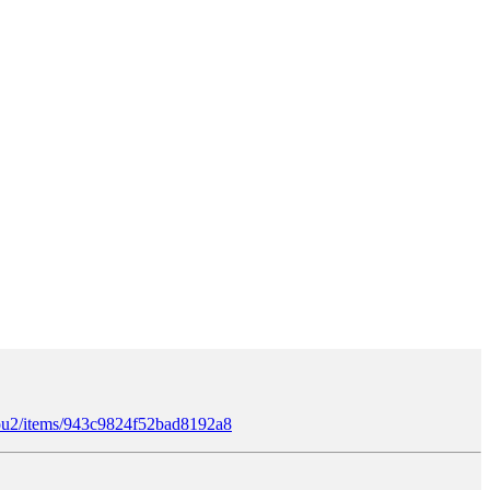
arou2/items/943c9824f52bad8192a8