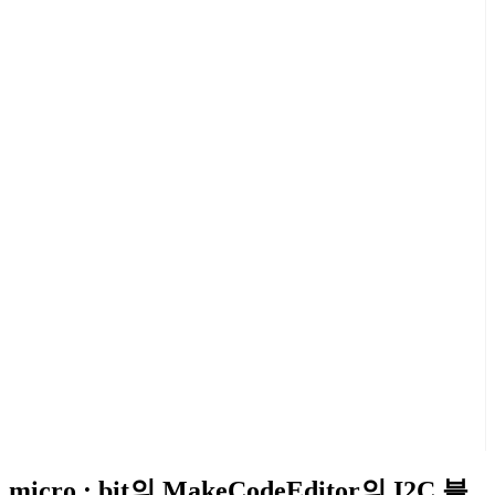
micro : bit의 MakeCodeEditor의 I2C 블