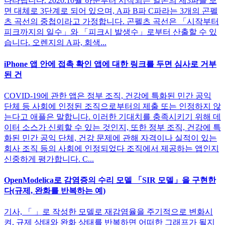
나타냅니다. 2020.10월 하순부터 시작되는 일본의 제3파를 보
면 대체로 3단계로 되어 있으며, A파 B파 C파라는 3개의 곤펠
츠 곡선의 중첩이라고 가정합니다. 곤펠츠 곡선은 「시작부터
피크까지의 일수」와 「피크시 발생수」로부터 산출할 수 있
습니다. 오렌지의 A파, 회색...
iPhone 앱 안에 접촉 확인 앱에 대한 링크를 두면 심사로 거부
된 건
COVID-19에 관한 앱은 정부 조직, 건강에 특화된 민간 공익
단체 등 사회에 인정된 조직으로부터의 제출 또는 인정하지 않
는다고 애플은 말합니다. 이러한 기대치를 충족시키기 위해 데
이터 소스가 신뢰할 수 있는 것인지, 또한 정부 조직, 건강에 특
화된 민간 공익 단체, 건강 문제에 관해 자격이나 실적이 있는
회사 조직 등의 사회에 인정되었다 조직에서 제공하는 앱인지
신중하게 평가합니다. C...
OpenModelica로 감염증의 수리 모델 「SIR 모델」을 구현한
다(규제, 완화를 반복하는 예)
기사, 「 」로 작성한 모델로 재감염율을 주기적으로 변화시
켜, 규제 상태와 완화 상태를 반복하면 어떠한 그래프가 될지