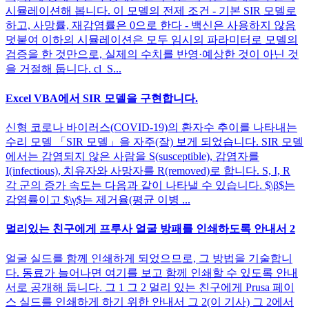
시뮬레이션해 봅니다. 이 모델의 전제 조건 - 기본 SIR 모델로
하고, 사망률, 재감염률은 0으로 한다 - 백신은 사용하지 않음
덧붙여 이하의 시뮬레이션은 모두 임시의 파라미터로 모델의
검증을 한 것만으로, 실제의 수치를 반영·예상한 것이 아닌 것
을 거절해 둡니다. cl_S...
Excel VBA에서 SIR 모델을 구현합니다.
신형 코로나 바이러스(COVID-19)의 환자수 추이를 나타내는
수리 모델 「SIR 모델」을 자주(잘) 보게 되었습니다. SIR 모델
에서는 감염되지 않은 사람을 S(susceptible), 감염자를
I(infectious), 치유자와 사망자를 R(removed)로 합니다. S, I, R
각 군의 증가 속도는 다음과 같이 나타낼 수 있습니다. $\β$는
감염률이고 $\γ$는 제거율(평균 이병 ...
멀리있는 친구에게 프루사 얼굴 방패를 인쇄하도록 안내서 2
얼굴 실드를 함께 인쇄하게 되었으므로, 그 방법을 기술합니
다. 동료가 늘어나면 여기를 보고 함께 인쇄할 수 있도록 안내
서로 공개해 둡니다. 그 1 그 2 멀리 있는 친구에게 Prusa 페이
스 실드를 인쇄하게 하기 위한 안내서 그 2(이 기사) 그 2에서