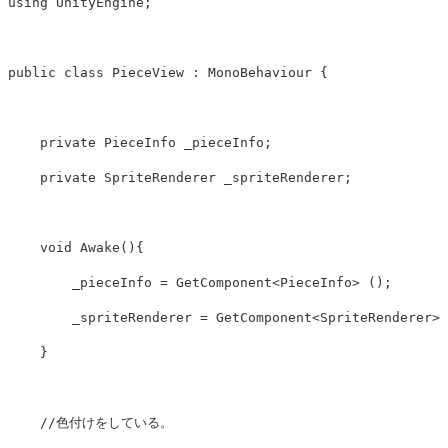
using
UnityEngine
;
public
class
PieceView
:
MonoBehaviour
{
private
PieceInfo
_pieceInfo
;
private
SpriteRenderer
_spriteRenderer
;
void
Awake
(){
_pieceInfo
=
GetComponent
<
PieceInfo
>
();
_spriteRenderer
=
GetComponent
<
SpriteRenderer
>
}
//色付けをしている。