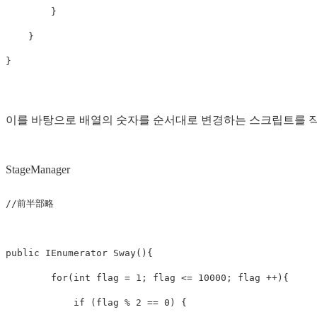
}
}
}
이를 바탕으로 배열의 숫자를 순서대로 변경하는 스크립트를 
StageManager
//前半部略
public
IEnumerator
Sway
(){
for
(
int
flag
=
1
;
flag
<=
10000
;
flag
++){
if
(
flag
%
2
==
0
)
{