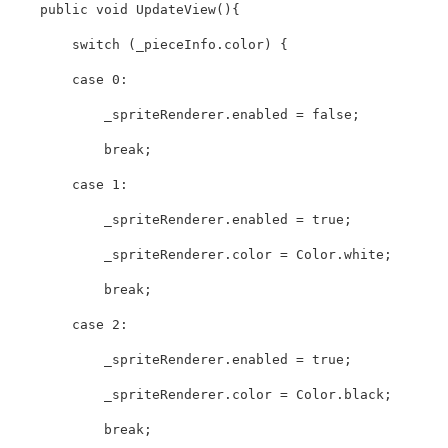
public
void
UpdateView
(){
switch
(
_pieceInfo
.
color
)
{
case
0
:
_spriteRenderer
.
enabled
=
false
;
break
;
case
1
:
_spriteRenderer
.
enabled
=
true
;
_spriteRenderer
.
color
=
Color
.
white
;
break
;
case
2
:
_spriteRenderer
.
enabled
=
true
;
_spriteRenderer
.
color
=
Color
.
black
;
break
;