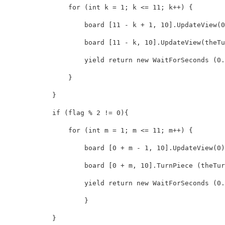
for
(
int
k
=
1
;
k
<=
11
;
k
++)
{
board
[
11
-
k
+
1
,
10
].
UpdateView
(
0
board
[
11
-
k
,
10
].
UpdateView
(
theTu
yield
return
new
WaitForSeconds
(
0.
}
}
if
(
flag
%
2
!=
0
){
for
(
int
m
=
1
;
m
<=
11
;
m
++)
{
board
[
0
+
m
-
1
,
10
].
UpdateView
(
0
)
board
[
0
+
m
,
10
].
TurnPiece
(
theTur
yield
return
new
WaitForSeconds
(
0.
}
}