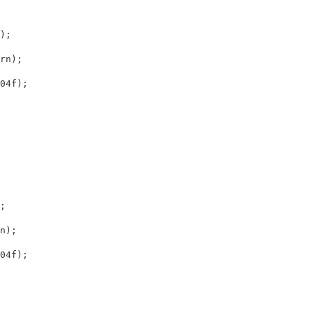
);
rn
);
04f
);
;
n
);
04f
);