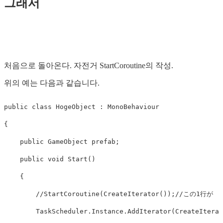
그래서
처음으로 돌아온다. 자전거 StartCoroutine의 작성.
위의 예는 다음과 같습니다.
public
class
HogeObject
:
MonoBehaviour
{
public
GameObject
prefab
;
public
void
Start
()
{
//StartCoroutine(CreateIterator());//この1行が
TaskScheduler
.
Instance
.
AddIterator
(
CreateIterat