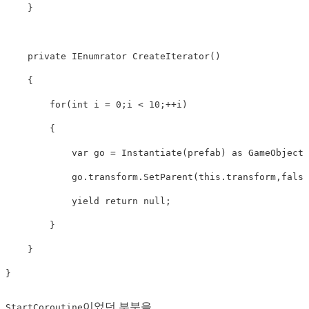
}
private
IEnumrator
CreateIterator
()
{
for
(
int
i
=
0
;
i
<
10
;++
i
)
{
var
go
=
Instantiate
(
prefab
)
as
GameObject
;
go
.
transform
.
SetParent
(
this
.
transform
,
false
yield
return
null
;
}
}
}
이었던 부분을
StartCoroutine