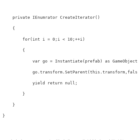
private
IEnumrator
CreateIterator
()
{
for
(
int
i
=
0
;
i
<
10
;++
i
)
{
var
go
=
Instantiate
(
prefab
)
as
GameObject
;
go
.
transform
.
SetParent
(
this
.
transform
,
false
yield
return
null
;
}
}
}