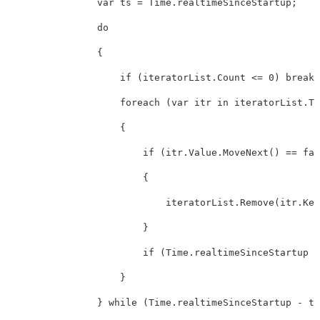
var
ts
=
Time
.
realtimeSinceStartup
;
do
{
if
(
iteratorList
.
Count
<=
0
)
break
;
foreach
(
var
itr
in
iteratorList
.
To
{
if
(
itr
.
Value
.
MoveNext
()
==
fal
{
iteratorList
.
Remove
(
itr
.
Key
}
if
(
Time
.
realtimeSinceStartup
-
}
}
while
(
Time
.
realtimeSinceStartup
-
ts