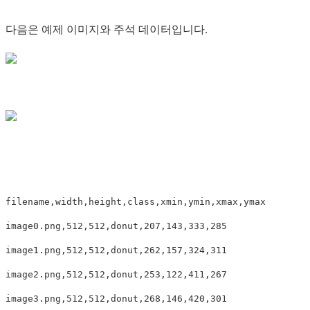
다음은 예제 이미지와 주석 데이터입니다.
filename,width,height,class,xmin,ymin,xmax,ymax

image0.png,512,512,donut,207,143,333,285

image1.png,512,512,donut,262,157,324,311

image2.png,512,512,donut,253,122,411,267

image3.png,512,512,donut,268,146,420,301
