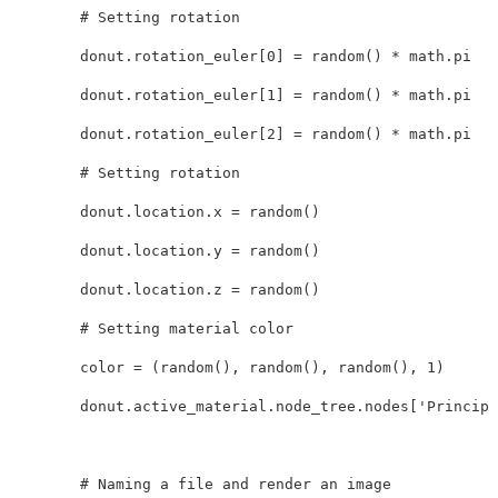
donut
.
rotation_euler
[
0
]
=
random
()
*
math
.
pi
donut
.
rotation_euler
[
1
]
=
random
()
*
math
.
pi
donut
.
rotation_euler
[
2
]
=
random
()
*
math
.
pi
donut
.
location
.
x
=
random
()
donut
.
location
.
y
=
random
()
donut
.
location
.
z
=
random
()
color
=
(
random
(),
random
(),
random
(),
1
)
donut
.
active_material
.
node_tree
.
nodes
[
'Principl