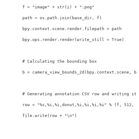
f
=
"image"
+
str
(
i
)
+
".png"
path
=
os
.
path
.
join
(
base_dir
,
f
)
bpy
.
context
.
scene
.
render
.
filepath
=
path
bpy
.
ops
.
render
.
render
(
write_still
=
True
)
b
=
camera_view_bounds_2d
(
bpy
.
context
.
scene
,
bp
row
=
"%s,%i,%i,donut,%i,%i,%i,%i"
%
(
f
,
512
,
5
file
.
write
(
row
+
"
\n
"
)