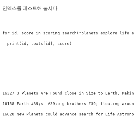
인덱스를 테스트해 봅시다.
for
id
,
score
in
scoring
.
search
(
"planets explore life e
print
(
id
,
texts
[
id
],
score
)
16327 3 Planets Are Found Close in Size to Earth, Makin
16158 Earth #39;s  #39;big brothers #39; floating aroun