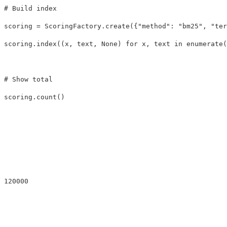
scoring
=
ScoringFactory
.
create
({
"method"
:
"bm25"
,
"ter
scoring
.
index
((
x
,
text
,
None
)
for
x
,
text
in
enumerate
(
scoring
.
count
()