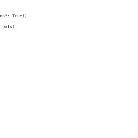
ms"
:
True
})
texts
))