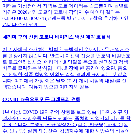
이터는 기상청에서 지역은 도쿄 데이터는 습도뿐이며 월별로
기간은 2020년만 도쿄의 코로나 감염자 수 데이터 결과는
0.3891040023369774 (코멘트를 받고 나서 고찰을 추기하고 있
습니다.주신 코멘트...
네리마 구의 신형 코로나 바이러스 백신 예약 효율성
이 기사에서 소개하는 방법은 불법적인 수단이나 무단 액세스
를 권장하지 않습니다. 반드시 자신의 접종권 번호와 비밀번호
로 로그인하십시오. 에리어・희망일을 폼으로 선택하고 검색
버튼을 클릭하는 방식입니다. 회장에 빈 공간이 있으면, 폼으
로 선택한 접종 희망일 이외도 검색 결과에 표시되는 것 같습
니다. 여기에서 가장 짧은 날짜 (기사 게시 시점의 내일)를 선
택했습니다. 여유가 없으면 이미지와 같은...
COVID-19용으로 만든 그래프의 견해
1년 이상, COVID-19의 감염 상황을 보고 있습니다만, 신규 양
성자수나 사망수를 단독으로 봐도, 좀처럼 지역간의 비교를 할
수 없습니다. 분명히, 신규 양성자수(실수, 인구당), 사망수(실
수, 인구당), 실행 재생산수, 감염자수에 대한 사망수의 비율이