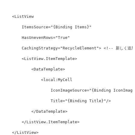
<ListView
ItemsSource=
"{Binding Items}"
HasUnevenRows=
"True"
CachingStrategy=
"RecycleElement"
>
<!-- 新しく追加
<ListView.ItemTemplate>
<DataTemplate>
<local:MyCell
IconImageSource=
"{Binding IconImage
Title=
"{Binding Title}"
/>
</DataTemplate>
</ListView.ItemTemplate>
</ListView>