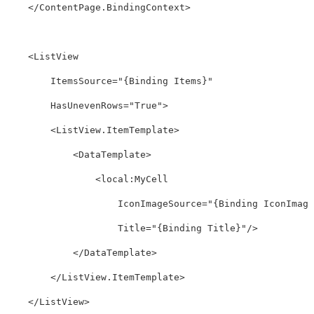
</ContentPage.BindingContext>
<ListView
ItemsSource=
"{Binding Items}"
HasUnevenRows=
"True"
>
<ListView.ItemTemplate>
<DataTemplate>
<local:MyCell
IconImageSource=
"{Binding IconImage
Title=
"{Binding Title}"
/>
</DataTemplate>
</ListView.ItemTemplate>
</ListView>