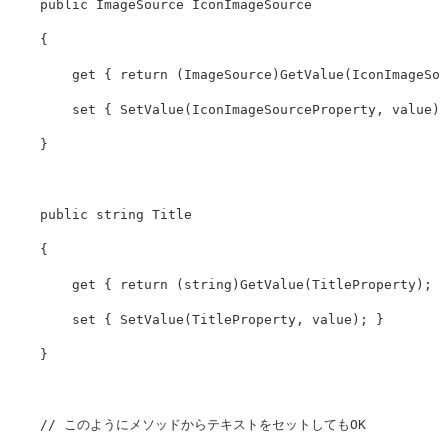
public
ImageSource
IconImageSource
{
get
{
return
(
ImageSource
)
GetValue
(
IconImageSou
set
{
SetValue
(
IconImageSourceProperty
,
value
);
}
public
string
Title
{
get
{
return
(
string
)
GetValue
(
TitleProperty
);
}
set
{
SetValue
(
TitleProperty
,
value
);
}
}
// このようにメソッドからテキストをセットしてもOK