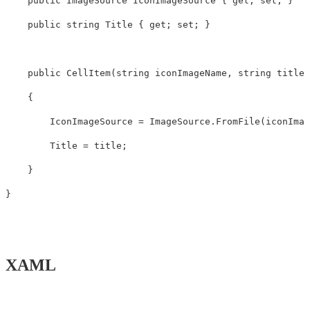
public
ImageSource
IconImageSource
{
get
;
set
;
}
public
string
Title
{
get
;
set
;
}
public
CellItem
(
string
iconImageName
,
string
title
)
{
IconImageSource
=
ImageSource
.
FromFile
(
iconImag
Title
=
title
;
}
}
XAML