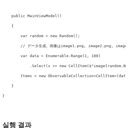
public
MainViewModel
()
{
var
random
=
new
Random
();
// データ生成。画像はimage1.png, image2.png, ima
var
data
=
Enumerable
.
Range
(
1
,
100
)
.
Select
(
x
=>
new
CellItem
(
$"image
{
random
.
Ne
Items
=
new
ObservableCollection
<
CellItem
>(
data
}
}
실행 결과