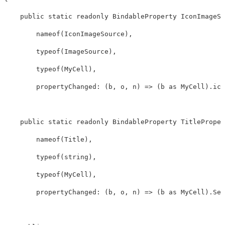
public
static
readonly
BindableProperty
IconImageSo
nameof
(
IconImageSource
),
typeof
(
ImageSource
),
typeof
(
MyCell
),
propertyChanged
:
(
b
,
o
,
n
)
=>
(
b
as
MyCell
).
ico
public
static
readonly
BindableProperty
TitleProper
nameof
(
Title
),
typeof
(
string
),
typeof
(
MyCell
),
propertyChanged
:
(
b
,
o
,
n
)
=>
(
b
as
MyCell
).
Set