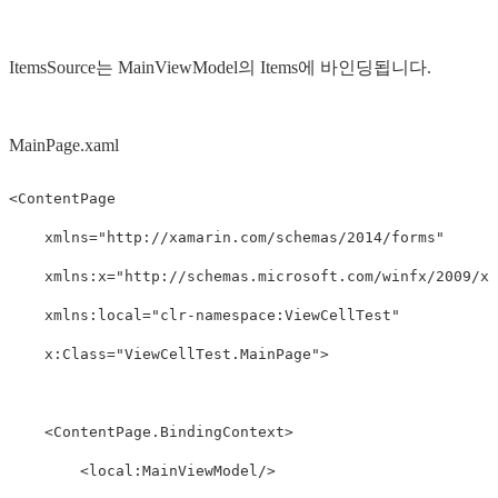
ItemsSource는 MainViewModel의 Items에 바인딩됩니다.
MainPage.xaml
<ContentPage
xmlns=
"http://xamarin.com/schemas/2014/forms"
xmlns:x=
"http://schemas.microsoft.com/winfx/2009/xa
xmlns:local=
"clr-namespace:ViewCellTest"
x:Class=
"ViewCellTest.MainPage"
>
<ContentPage.BindingContext>
<local:MainViewModel/>