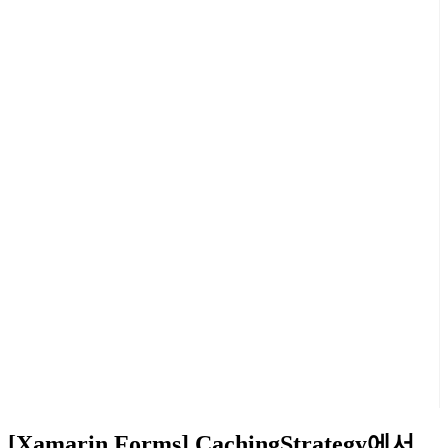
[Xamarin.Forms] CachingStrategy에서