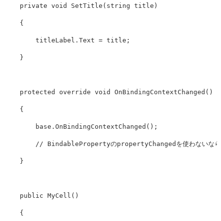
private
void
SetTitle
(
string
title
)
{
titleLabel
.
Text
=
title
;
}
protected
override
void
OnBindingContextChanged
()
{
base
.
OnBindingContextChanged
();
// BindablePropertyのpropertyChangedを使
}
public
MyCell
()
{