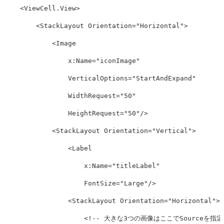
<ViewCell.View>
<StackLayout
Orientation=
"Horizontal"
>
<Image
x:Name=
"iconImage"
VerticalOptions=
"StartAndExpand"
WidthRequest=
"50"
HeightRequest=
"50"
/>
<StackLayout
Orientation=
"Vertical"
>
<Label
x:Name=
"titleLabel"
FontSize=
"Large"
/>
<StackLayout
Orientation=
"Horizontal"
>
<!-- 大きな3つの画像はここでSourceを指定 