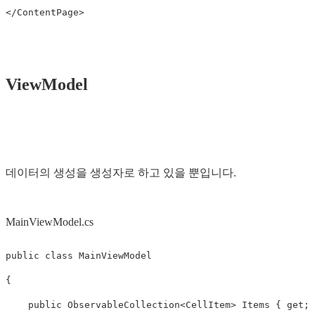
</ContentPage>
ViewModel
데이터의 생성을 생성자로 하고 있을 뿐입니다.
MainViewModel.cs
public
class
MainViewModel
{
public
ObservableCollection
<
CellItem
>
Items
{
get
;