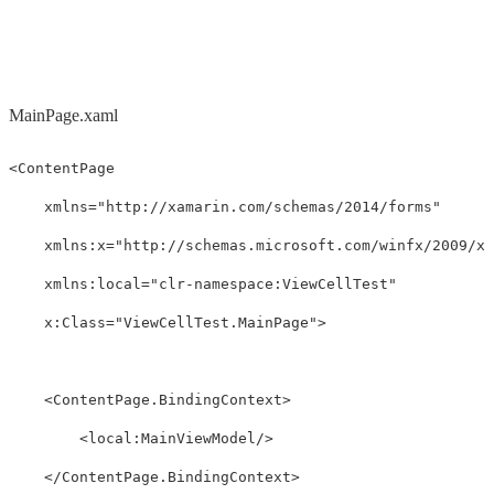
MainPage.xaml
<ContentPage
xmlns=
"http://xamarin.com/schemas/2014/forms"
xmlns:x=
"http://schemas.microsoft.com/winfx/2009/xa
xmlns:local=
"clr-namespace:ViewCellTest"
x:Class=
"ViewCellTest.MainPage"
>
<ContentPage.BindingContext>
<local:MainViewModel/>
</ContentPage.BindingContext>