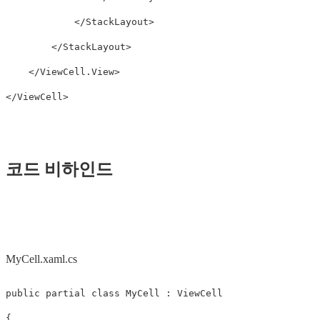
</StackLayout>
</StackLayout>
</ViewCell.View>
</ViewCell>
코드 비하인드
MyCell.xaml.cs
public
partial
class
MyCell
:
ViewCell
{