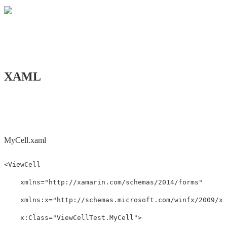
XAML
MyCell.xaml
<ViewCell
xmlns=
"http://xamarin.com/schemas/2014/forms"
xmlns:x=
"http://schemas.microsoft.com/winfx/2009/xa
x:Class=
"ViewCellTest.MyCell"
>