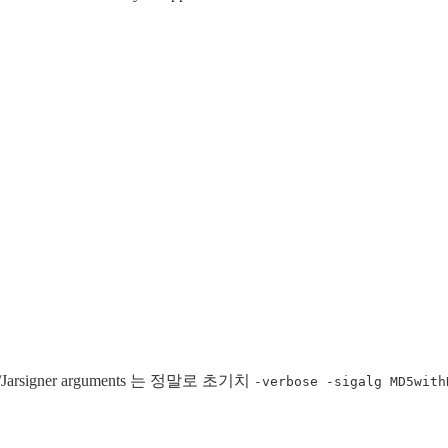
Jarsigner arguments 는 정말로 초기치
-verbose -sigalg MD5with