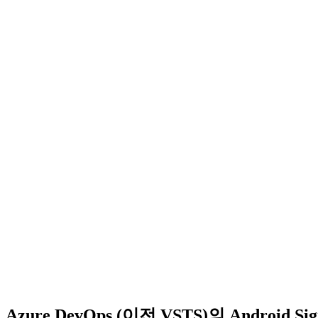
Azure DevOps (이전 VSTS)의 Android S