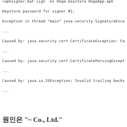
>apksigner.bat sign -ks Hoge.keystore HogeApp.apk

Keystore password for signer #1:

Exception in thread "main" java.security.SignatureExcep
...

Caused by: java.security.cert.CertificateException: Fai
...

Caused by: java.security.cert.CertificateParsingExcepti
...

Caused by: java.io.IOException: Invalid trailing backsl
원인은 "~ Co., Ltd."