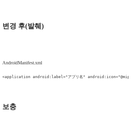
변경 후(발췌)
AndroidManifest.xml
<application
android:label=
"アプリ名"
android:icon=
"@mip
보충