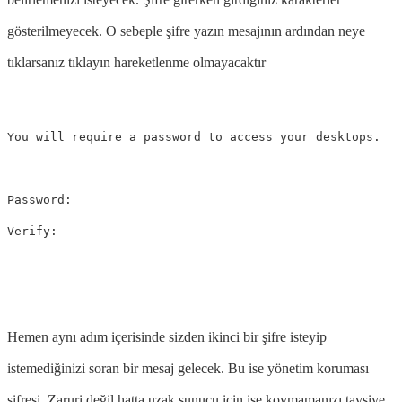
gösterilmeyecek. O sebeple şifre yazın mesajının ardından neye
tıklarsanız tıklayın hareketlenme olmayacaktır
You will require a password to access your desktops.

Password:

Hemen aynı adım içerisinde sizden ikinci bir şifre isteyip
istemediğinizi soran bir mesaj gelecek. Bu ise yönetim koruması
şifresi. Zaruri değil hatta uzak sunucu için ise koymamanızı tavsiye