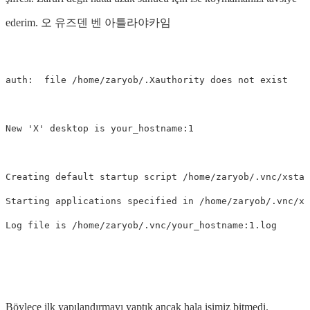
ederim. 오 유즈덴 벤 아틀라야카임
auth:  file /home/zaryob/.Xauthority does not exist

New 'X' desktop is your_hostname:1

Creating default startup script /home/zaryob/.vnc/xstar
Starting applications specified in /home/zaryob/.vnc/xs
Böylece ilk yapılandırmayı yaptık ancak hala işimiz bitmedi.