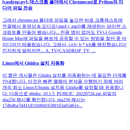
[casdrop.py]: 데스크톱 폴더에서 Chromecast로 Python의 미
디어 파일 전송
그래서 chromecast 폴더에 파일을 놓으면 바로 크롬캐스트에
연결해서 동영상 & 오디오(.mp4 || .mp3)를 재생하는 파이썬 스
크립트를 만들어 봤습니다... 전용 앱이 없어도 TV나 Google
Home Max에 파일을 빠르게 공유할 수 있는 방법을 찾던 중 아
이디어가 떠올랐습니다. 그래서, 나는 b * tch를 해킹했습니다!
진지하게 말하자면... A. TV(CASDROP_TV_...
Linux에서 Ghidra 설치 자동화
이 짧은 게시물은 Ghidra 설치를 자동화하는 데 필요한 단계를
안내합니다. 이것은 빠른 맬웨어 분석을 수행하기 위해 여러
개의 최소 Linux/Ubuntu 설치용 Ghidra를 설정할 때 유용합니
다. 다음으로 ghidra_10.1.5_PUBLIC_20220726.zip 파일의
sha256 해시를 확인합니다. sha256 해시는
17db4ba7d411d11b00d1638f163ab5d61e...