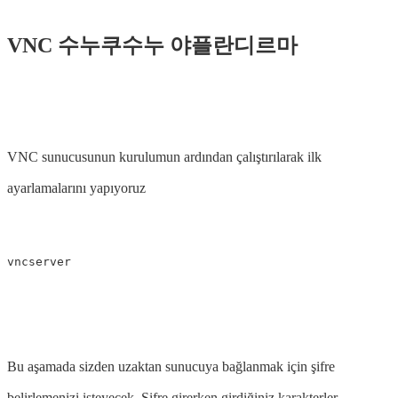
VNC 수누쿠수누 야플란디르마
VNC sunucusunun kurulumun ardından çalıştırılarak ilk
ayarlamalarını yapıyoruz
Bu aşamada sizden uzaktan sunucuya bağlanmak için şifre
belirlemenizi isteyecek. Şifre girerken girdiğiniz karakterler