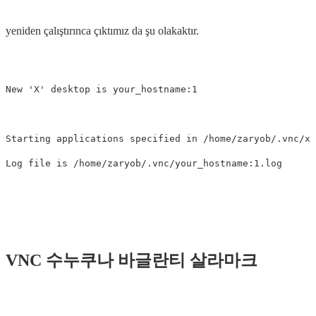
yeniden çalıştırınca çıktımız da şu olakaktır.
New 'X' desktop is your_hostname:1

Starting applications specified in /home/zaryob/.vnc/xs
VNC 수누쿠나 바글란티 살라마크