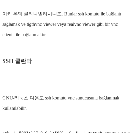
이키 욘템 쿨라나빌리시니즈. Bunlar ssh komutu ile bağlantı
sağlamak ve tigthvnc-viewer veya realvnc-viewer gibi bir vnc
client'i ile bağlanmaktır
SSH 쿨란막
GNU/리눅스 다용도 ssh komutu vnc sunucusuna bağlanmak
kullanılabilir.