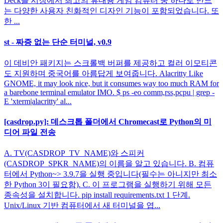
Deck을 시장에서 최고의 휴대용 게임 컴퓨터 중 하나로 만드
는 다양한 사용자 친화적인 디자인 기능이 포함되었습니다. 또
한 ...
st - 짜증 없는 단순 터미널, v0.9
이 데비안 패키지는 스크롤백 버퍼를 제공하고 컬러 이모티콘
도 지원하며 중국어를 아름답게 보여줍니다. Alacritty Like
GNOME, it may look nice, but it consumes way too much RAM for
a barebone terminal emulator IMO. $ ps -eo comm,rss,pcpu | grep -
E 'xterm|alacritty' al...
[casdrop.py]: 데스크톱 폴더에서 Chromecast로 Python의 미
디어 파일 전송
A. TV(CASDROP_TV_NAME)와 스피커
(CASDROP_SPKR_NAME)의 이름을 알고 있습니다. B. 컴퓨
터에서 Python~> 3.9.7을 실행 중입니다(필수는 아니지만 최소
한 Python 3이 필요함). C. 이 프로그램을 실행하기 위해 모든
종속성을 설치합니다. pip install requirements.txt 1 단계.
Unix/Linux 기반 컴퓨터에서 새 터미널을 엽...