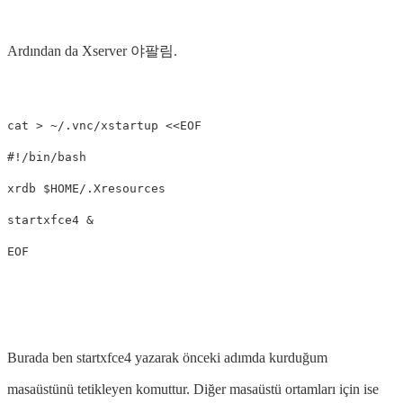
Ardından da Xserver 야팔림.
cat > ~/.vnc/xstartup <<EOF

#!/bin/bash

xrdb $HOME/.Xresources

startxfce4 &

Burada ben startxfce4 yazarak önceki adımda kurduğum
masaüstünü tetikleyen komuttur. Diğer masaüstü ortamları için ise