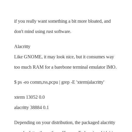
if you really want something a bit more bloated, and
don't mind using rust software.
Alacritty
Like GNOME, it may look nice, but it consumes way
too much RAM for a barebone terminal emulator IMO.
$ ps -eo comm,rss,pcpu | grep -E 'xterm|alacritty'
xterm 13052 0.0
alacritty 38884 0.1
Depending on your distribution, the packaged alacritty