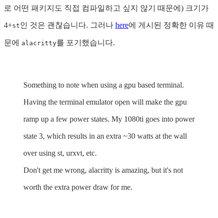
로 어떤 패키지도 직접 컴파일하고 싶지 않기 때문에) 크기가
4+
인 것은 괜찮습니다. 그러나
here
에 게시된 정확한 이유 때
st
문에
를 포기했습니다.
alacritty
Something to note when using a gpu based terminal.
Having the terminal emulator open will make the gpu
ramp up a few power states. My 1080ti goes into power
state 3, which results in an extra ~30 watts at the wall
over using st, urxvt, etc.
Don't get me wrong, alacritty is amazing, but it's not
worth the extra power draw for me.