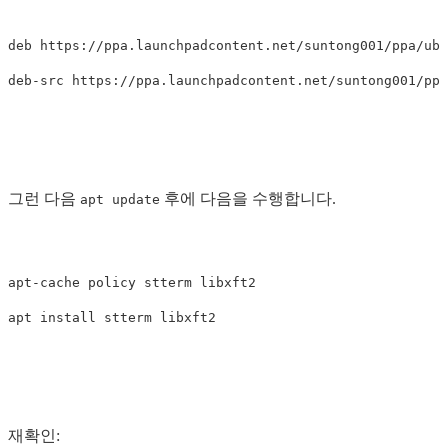
deb https://ppa.launchpadcontent.net/suntong001/ppa/ubu
그런 다음
후에 다음을 수행합니다.
apt update
apt-cache policy stterm libxft2

재확인: