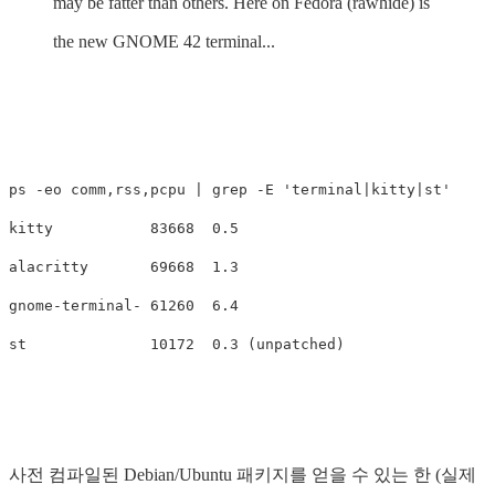
may be fatter than others. Here on Fedora (rawhide) is
the new GNOME 42 terminal...
ps -eo comm,rss,pcpu | grep -E 'terminal|kitty|st'

kitty           83668  0.5

alacritty       69668  1.3

gnome-terminal- 61260  6.4

사전 컴파일된 Debian/Ubuntu 패키지를 얻을 수 있는 한 (실제