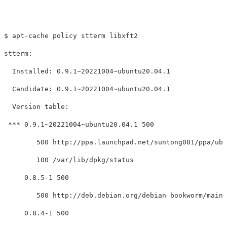
$ apt-cache policy stterm libxft2

stterm:

  Installed: 0.9.1~20221004~ubuntu20.04.1

  Candidate: 0.9.1~20221004~ubuntu20.04.1

  Version table:

 *** 0.9.1~20221004~ubuntu20.04.1 500

        500 http://ppa.launchpad.net/suntong001/ppa/ubu
        100 /var/lib/dpkg/status

     0.8.5-1 500

        500 http://deb.debian.org/debian bookworm/main 
     0.8.4-1 500
