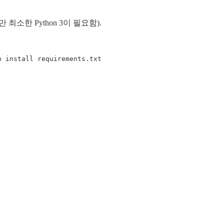
소한 Python 3이 필요함).
p install requirements.txt