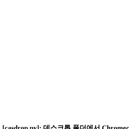
[casdrop.py]: 데스크톱 폴더에서 Chrom