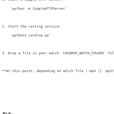
    `python -m SimpleHTTPServer`

2. Start the casting service: 

    `python3 casdrop.py`

3. Drop a file in your watch `CASDROP_WATCH_FOLDER` fol