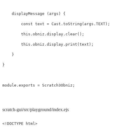
displayMessage
(
args
)
{
const
text
=
Cast
.
toString
(
args
.
TEXT
);
this
.
obniz
.
display
.
clear
();
this
.
obniz
.
display
.
print
(
text
);
}
}
module
.
exports
=
Scratch3Obniz
;
scratch-gui/src/playground/index.ejs
<!DOCTYPE html>
