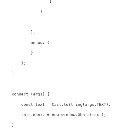
}
}
],
menus
:
{
}
};
}
connect
(
args
)
{
const
text
=
Cast
.
toString
(
args
.
TEXT
);
this
.
obniz
=
new
window
.
Obniz
(
text
);
}