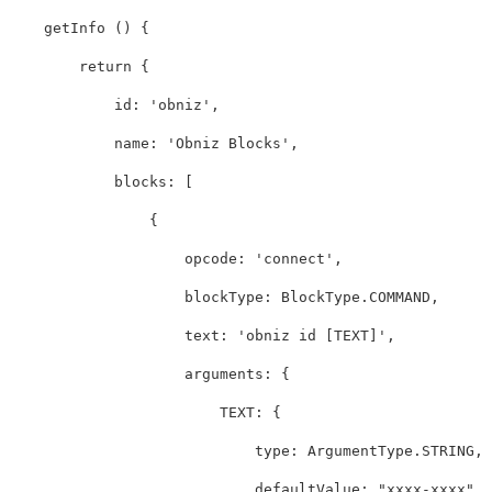
getInfo
()
{
return
{
id
:
'
obniz
'
,
name
:
'
Obniz Blocks
'
,
blocks
:
[
{
opcode
:
'
connect
'
,
blockType
:
BlockType
.
COMMAND
,
text
:
'
obniz id [TEXT]
'
,
arguments
:
{
TEXT
:
{
type
:
ArgumentType
.
STRING
,
defaultValue
:
"
xxxx-xxxx
"