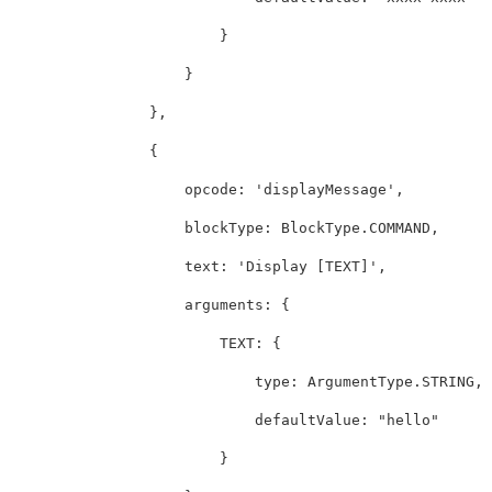
}
}
},
{
opcode
:
'
displayMessage
'
,
blockType
:
BlockType
.
COMMAND
,
text
:
'
Display [TEXT]
'
,
arguments
:
{
TEXT
:
{
type
:
ArgumentType
.
STRING
,
defaultValue
:
"
hello
"
}