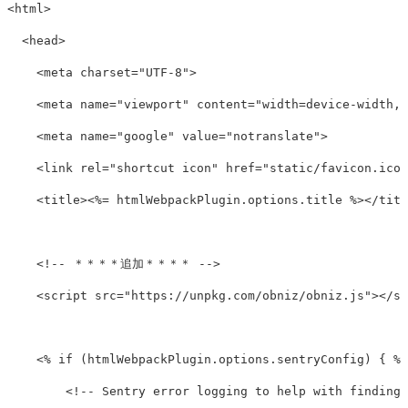
<html>

  <head>

    <meta charset="UTF-8">

    <meta name="viewport" content="width=device-width, 
    <meta name="google" value="notranslate">

    <link rel="shortcut icon" href="static/favicon.ico"
    <title><%= htmlWebpackPlugin.options.title %></titl
    <!-- ＊＊＊＊追加＊＊＊＊ -->

    <script src="https://unpkg.com/obniz/obniz.js"></sc
    <% if (htmlWebpackPlugin.options.sentryConfig) { %>

        <!-- Sentry error logging to help with finding 