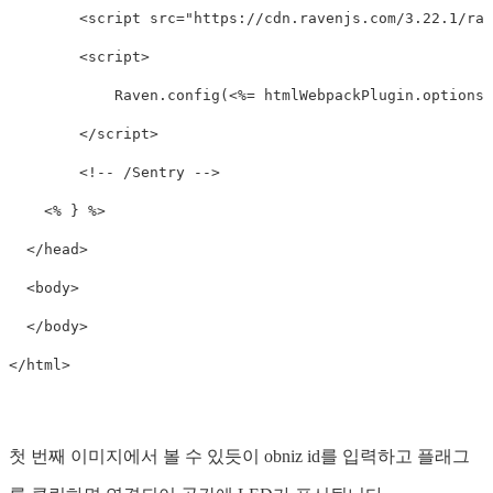
        <script src="https://cdn.ravenjs.com/3.22.1/rav
        <script>

            Raven.config(<%= htmlWebpackPlugin.options.
        </script>

        <!-- /Sentry -->

    <% } %>

  </head>

  <body>

  </body>

첫 번째 이미지에서 볼 수 있듯이 obniz id를 입력하고 플래그