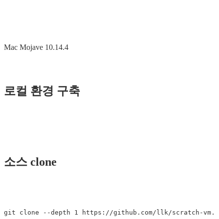
Mac Mojave 10.14.4
로컬 환경 구축
소스 clone
git clone --depth 1 https://github.com/llk/scratch-vm.g