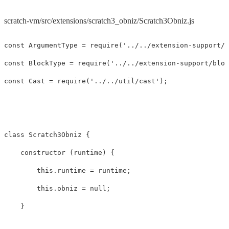
scratch-vm/src/extensions/scratch3_obniz/Scratch3Obniz.js
const
ArgumentType
=
require
(
'
../../extension-support/a
const
BlockType
=
require
(
'
../../extension-support/bloc
const
Cast
=
require
(
'
../../util/cast
'
);
class
Scratch3Obniz
{
constructor
(
runtime
)
{
this
.
runtime
=
runtime
;
this
.
obniz
=
null
;
}