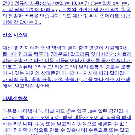
없이: 정규식 사용: 성냥<x=2, y=-10, z=-7> : \w= 일치 x= , y= ,
z= 각 달의 위치에 대해 x,y,z 위치와 관련된 세 가지 일치 항목
의 동일한 목록을 얻습니다. 속도 계산 및 위치 업데이트 방법
이해 각 달에는 3...
산소 시스템
대신 몇 가지 예제 입력 명령과 결과 출력 명령이 시뮬레이션
됩니다 인코드 컴퓨터: 7라운드! 알고리즘 잊어버리기: 시뮬레
이터 구축으로 바로 이동 시뮬레이터가 경로를 공개했습니다!
인코드 컴퓨터: 7라운드! 라운드 5와 달리 로봇의 경로는 로봇
이 서 있는 지면의 상태뿐만 아니라 내 지시에 따라 달라집니
다 입력 규칙: 출력 규칙: 단일 출력: 0,1,2 중 하나 산소 시스템
에서! 알고리즘 잊어버...
다세계 해석
다음을 나타냅니다. 터널 지도 @는 입구 . s는 열린 공간입니
다 # s는 벽 A-Z는 도어 a-z는 해당 대문자 도어 의 잠금을 해제
하는 키입니다. 수동 또는 알고리즘 방식으로 해결할 수 없습
니다 하지만 게임으로 만들 수 있습니다! 수동으로 또는 알고