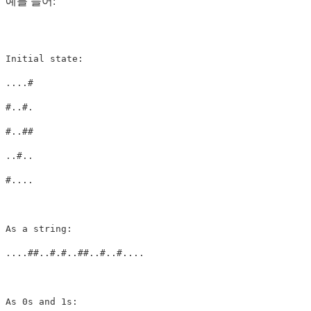
예를 들어:
Initial state:

....#

#..#.

#..##

..#..

#....

As a string:

....##..#.#..##..#..#....

As 0s and 1s:
