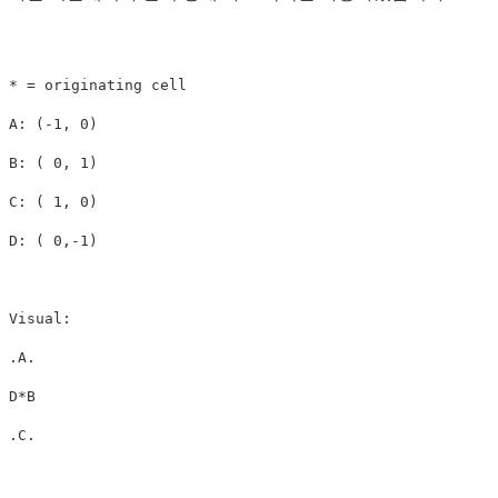
* = originating cell

A: (-1, 0)

B: ( 0, 1)

C: ( 1, 0)

D: ( 0,-1)

Visual:

.A.

D*B
