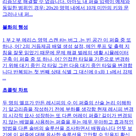
리즘으로 해결할 수 없습니다. 아마도 내 퍼즐 입력이 예제와
동일한 범위인 경우: 20x20 영역 내에서 10개 미만의 키와 문
그러나 내 퍼...
불화의 행성
1 부 2 부 에리스 영역 스캔 #는 버그 .는 빈 공간 이 퍼즐 중 또
하나, 어? 2의 거듭제곱 배열 생성 설정, 메인 루프 및 출력 지
침을 잘못 읽었기 때문에 문제 해결 벌레의 생활 시뮬레이터
구축 이 퍼즐 중 또 하나, 어? 인접한 타일을 기준으로 변경하
기 위해 대기 중인 각 타일 그런 다음 대기 중인 타일을 변경합
니다 반복되는 첫 번째 상태 식별 그 대신에 0 s와 1 s에서 강제
...
초콜릿 차트
두 명의 엘프가 만든 레시피의 수 이 퍼즐의 산술 논리 이해하
기 알고리즘을 작성하기 전에 부하를 생각함 현재 레시피 변경
의 시각적 묘사 성장하는 또 다른 어레이 퍼즐? 길이가 변경되
지 않는 배열을 사용하는 퍼즐을 푸는 매우 우아하고 효과적인
방법을 다른 솔버의 솔루션을 조사하면서 배웠습니다 언뜻 보
기에 이 퍼즐에 대해 유사한 솔루션을 고안할 수 있을지 확신