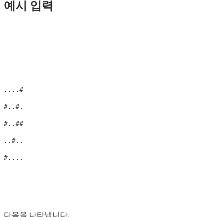
예시 입력
....#

#..#.

#..##

..#..

다음을 나타냅니다.