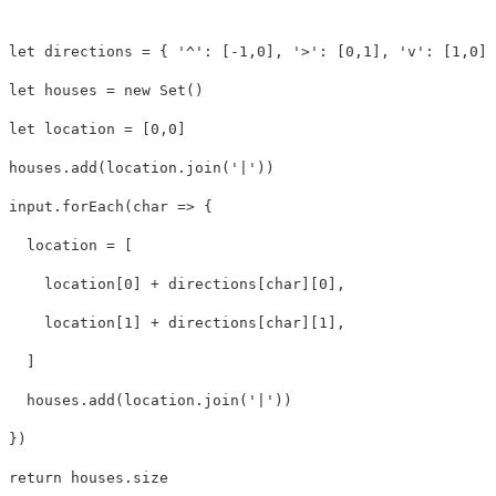
let
directions
=
{
'
^
'
:
[
-
1
,
0
],
'
>
'
:
[
0
,
1
],
'
v
'
:
[
1
,
0
],
let
houses
=
new
Set
()
let
location
=
[
0
,
0
]
houses
.
add
(
location
.
join
(
'
|
'
))
input
.
forEach
(
char
=>
{
location
=
[
location
[
0
]
+
directions
[
char
][
0
],
location
[
1
]
+
directions
[
char
][
1
],
]
houses
.
add
(
location
.
join
(
'
|
'
))
})
return
houses
.
size