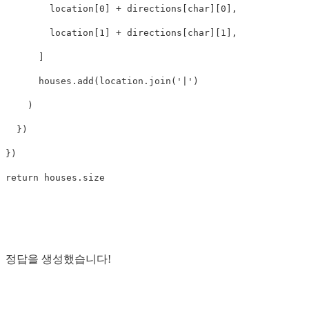
location
[
0
]
+
directions
[
char
][
0
],
location
[
1
]
+
directions
[
char
][
1
],
]
houses
.
add
(
location
.
join
(
'
|
'
)
)
})
})
return
houses
.
size
정답을 생성했습니다!