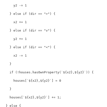
y2
-=
1
}
else
if
(
dir
==
"
>
"
)
{
x2
+=
1
}
else
if
(
dir
==
"
v
"
)
{
y2
+=
1
}
else
if
(
dir
==
"
<
"
)
{
x2
-=
1
}
if
(
!
houses
.
hasOwnProperty
(
`
${
x2
}
,
${
y2
}
`
))
{
houses
[
`
${
x2
}
,
${
y2
}
`
]
=
0
}
houses
[
`
${
x2
}
,
${
y2
}
`
]
+=
1
;
}
else
{