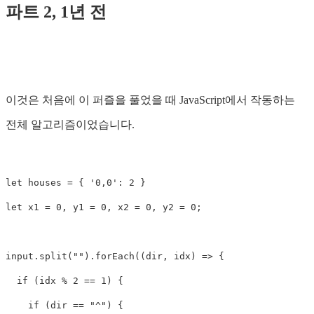
파트 2, 1년 전
이것은 처음에 이 퍼즐을 풀었을 때 JavaScript에서 작동하는
전체 알고리즘이었습니다.
let
houses
=
{
'
0,0
'
:
2
}
let
x1
=
0
,
y1
=
0
,
x2
=
0
,
y2
=
0
;
input
.
split
(
""
).
forEach
((
dir
,
idx
)
=>
{
if
(
idx
%
2
==
1
)
{
if
(
dir
==
"
^
"
)
{