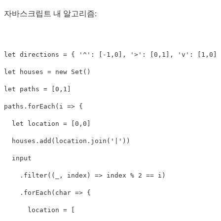
자바스크립트 내 알고리즘:
let
directions
=
{
'
^
'
:
[
-
1
,
0
],
'
>
'
:
[
0
,
1
],
'
v
'
:
[
1
,
0
],
let
houses
=
new
Set
()
let
paths
=
[
0
,
1
]
paths
.
forEach
(
i
=>
{
let
location
=
[
0
,
0
]
houses
.
add
(
location
.
join
(
'
|
'
))
input
.
filter
((
_
,
index
)
=>
index
%
2
==
i
)
.
forEach
(
char
=>
{
location
=
[