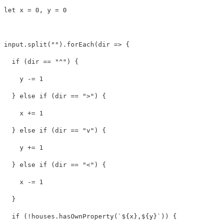
let
x
=
0
,
y
=
0
input
.
split
(
""
).
forEach
(
dir
=>
{
if
(
dir
==
"
^
"
)
{
y
-=
1
}
else
if
(
dir
==
"
>
"
)
{
x
+=
1
}
else
if
(
dir
==
"
v
"
)
{
y
+=
1
}
else
if
(
dir
==
"
<
"
)
{
x
-=
1
}
if
(
!
houses
.
hasOwnProperty
(
`
${
x
}
,
${
y
}
`
))
{