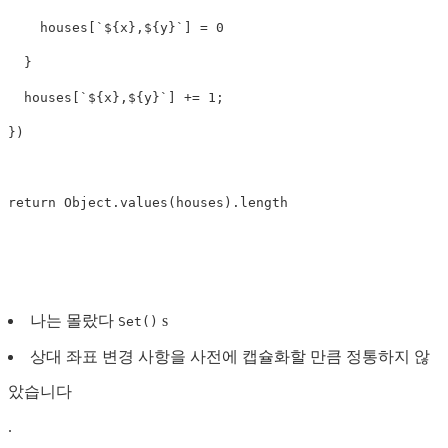
houses
[
`
${
x
}
,
${
y
}
`
]
=
0
}
houses
[
`
${
x
}
,
${
y
}
`
]
+=
1
;
})
return
Object
.
values
(
houses
).
length
나는 몰랐다
s
Set()
상대 좌표 변경 사항을 사전에 캡슐화할 만큼 정통하지 않
았습니다
.