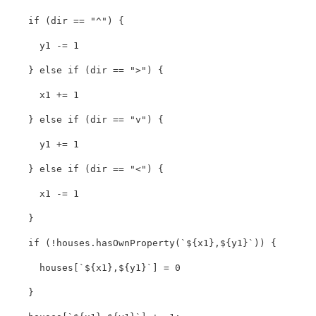
if
(
dir
==
"
^
"
)
{
y1
-=
1
}
else
if
(
dir
==
"
>
"
)
{
x1
+=
1
}
else
if
(
dir
==
"
v
"
)
{
y1
+=
1
}
else
if
(
dir
==
"
<
"
)
{
x1
-=
1
}
if
(
!
houses
.
hasOwnProperty
(
`
${
x1
}
,
${
y1
}
`
))
{
houses
[
`
${
x1
}
,
${
y1
}
`
]
=
0
}