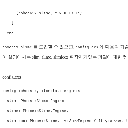
...
{
:phoenix_slime
,
"~> 0.13.1"
}
]
end
를 도입할 수 있으면,
에 다음의 기
phoenix_slime
config.exs
이 설명에서는 slim, slime, slimleex 확장자가있는 파일에 
config.exs
config
:phoenix
,
:template_engines
,
slim:
PhoenixSlime
.
Engine
,
slime:
PhoenixSlime
.
Engine
,
slimleex:
PhoenixSlime
.
LiveViewEngine
# If you want t