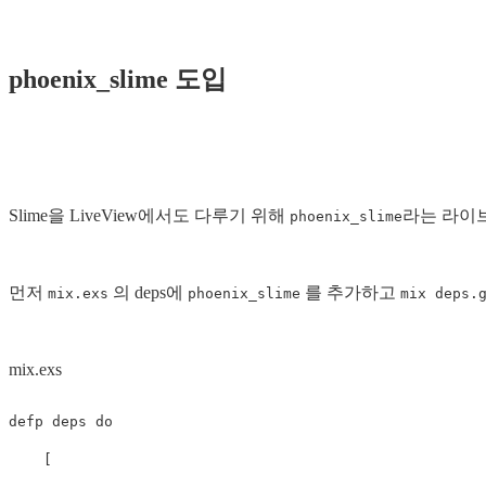
phoenix_slime 도입
Slime을 LiveView에서도 다루기 위해
라는 라이
phoenix_slime
먼저
의 deps에
를 추가하고
mix.exs
phoenix_slime
mix deps.
mix.exs
defp
deps
do
[