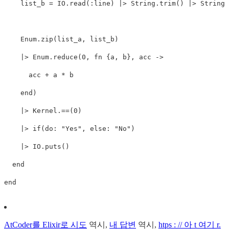
list_b
=
IO
.
read
(
:line
)
|>
String
.
trim
()
|>
String
.
Enum
.
zip
(
list_a
,
list_b
)
|>
Enum
.
reduce
(
0
,
fn
{
a
,
b
},
acc
->
acc
+
a
*
b
end
)
|>
Kernel
.==
(
0
)
|>
if
(
do
:
"Yes"
,
else
:
"No"
)
|>
IO
.
puts
()
end
end
AtCoder를 Elixir로 시도
역시,
내 답변
역시,
htps : // 아 t 여기 r.