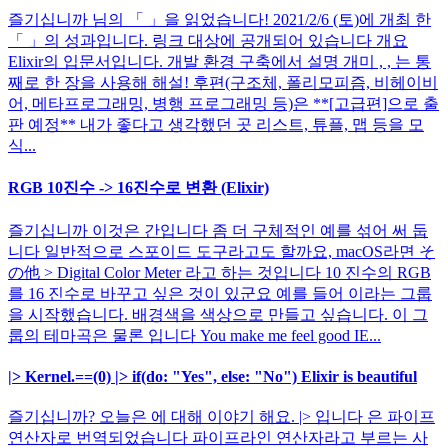
즐기십니까 님의 「 」을 읽었습니다! 2021/2/6 (토)에 개최 한
「 」의 성과입니다. 링크 대상에 공개되어 있습니다 개요
Elixir의 입문서입니다. 개발 환경 구축에서 설명 개미 , , 는 통
째로 한 장을 사용해 해설! 후편(구조체, 폴리모피즘, 비헤이비
어, 메타프로그래밍, 병행 프로그래밍 등)은 **[고급편]으로 출
판 예정** 내가 좋다고 생각했던 곳 리스트, 튜플, 맵 등을 모
식...
RGB 10진수 -> 16진수로 변환 (Elixir)
즐기십니까 이것은 간입니다 좀 더 구체적인 예를 섞어 써 둡
니다 일반적으로 스포이드 도구라고도 할까요, macOS라면 そ
の他 > Digital Color Meter 라고 하는 것입니다 10 진수의 RGB
를 16 진수로 바꾸고 싶은 것이 있군요 예를 들어 이라는 그룹
을 시작했습니다. 배경색을 색상으로 만들고 싶습니다. 이 그
룹의 테마곡은 물론 입니다 You make me feel good IE...
|> Kernel.==(0) |> if(do: "Yes", else: "No") Elixir is beautiful
즐기십니까? 오늘은 에 대해 이야기 해요. |> 입니다 은 파이프
연산자로 번역되었습니다 파이프라인 연산자라고 부르는 사