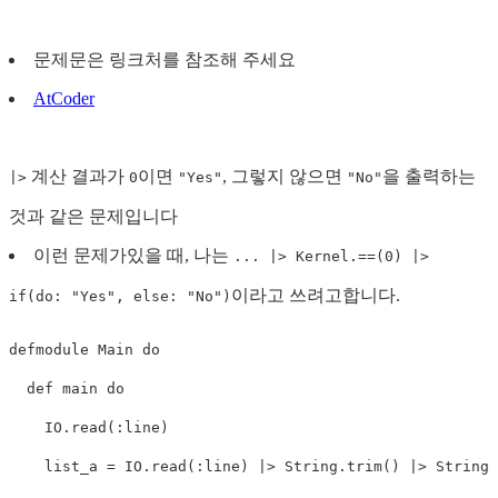
문제문은 링크처를 참조해 주세요
AtCoder
계산 결과가
이면
, 그렇지 않으면
을 출력하는
|>
0
"Yes"
"No"
것과 같은 문제입니다
이런 문제가있을 때, 나는
... |> Kernel.==(0) |>
이라고 쓰려고합니다.
if(do: "Yes", else: "No")
defmodule
Main
do
def
main
do
IO
.
read
(
:line
)
list_a
=
IO
.
read
(
:line
)
|>
String
.
trim
()
|>
String
.