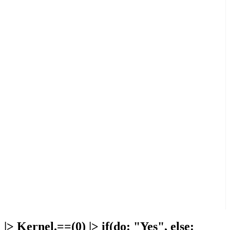
|> Kernel.==(0) |> if(do: "Yes", else: