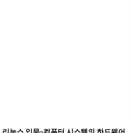
리눅스 입문~컴퓨터 시스템의 하드웨어