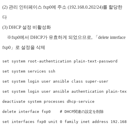
(2) 관리 인터페이스 fxp0에 주소 (192.168.0.202/24)를 할당한
다
(3) DHCP 설정 비활성화
※fxp0에서 DHCP가 유효하게 되었으므로, 「delete interface
fxp0」로 설정을 삭제
set system root-authentication plain-text-password

set system services ssh

set system login user ansible class super-user

set system login user ansible authentication plain-text
deactivate system processes dhcp-service

delete interface fxp0    # DHCP関連の設定を削除
