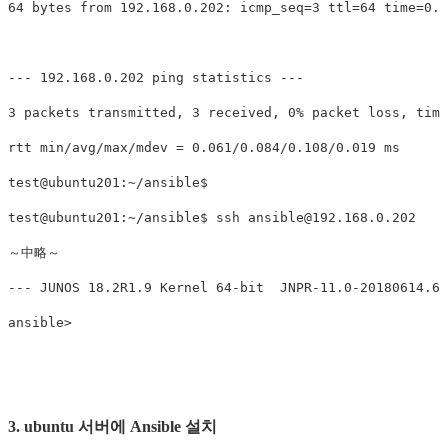
64 bytes from 192.168.0.202: icmp_seq=3 ttl=64 time=0.0
--- 192.168.0.202 ping statistics ---

3 packets transmitted, 3 received, 0% packet loss, time
rtt min/avg/max/mdev = 0.061/0.084/0.108/0.019 ms

test@ubuntu201:~/ansible$

test@ubuntu201:~/ansible$ ssh 
ansible@192.168.0.202
   
～中略～

--- JUNOS 18.2R1.9 Kernel 64-bit  JNPR-11.0-20180614.
3. ubuntu 서버에 Ansible 설치