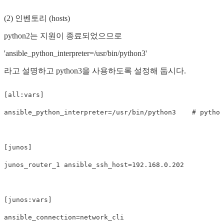
(2) 인벤토리 (hosts)
python2는 지원이 종료되었으므로
'ansible_python_interpreter=/usr/bin/python3'
라고 설명하고 python3을 사용하도록 설정해 둡시다.
[all:vars]

ansible_python_interpreter=/usr/bin/python3    # pytho
[junos]

junos_router_1 ansible_ssh_host=192.168.0.202

[junos:vars]

ansible_connection=network_cli
