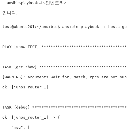
ansible-playbook -i <인벤토리>
입니다.
test@ubuntu201:~/ansible$ ansible-playbook -i hosts get
PLAY [show TEST] **************************************
TASK [get show] ***************************************
[WARNING]: arguments wait_for, match, rpcs are not supp
ok: [junos_router_1]

TASK [debug] ******************************************
ok: [junos_router_1] => {

    "msg": [
