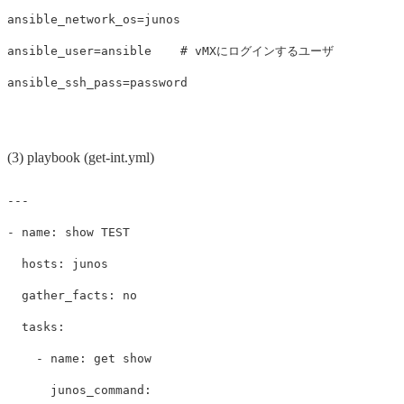
ansible_network_os=junos

ansible_user=ansible    # vMXにログインするユーザ

(3) playbook (get-int.yml)
---
-
name
:
show TEST
hosts
:
junos
gather_facts
:
no
tasks
:
-
name
:
get show
junos_command
: