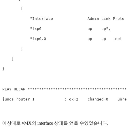
        [

            "Interface               Admin Link Proto  
            "fxp0                    up    up",

            "fxp0.0                  up    up   inet   
        ]

    ]

}

PLAY RECAP ********************************************
예상대로 vMX의 interface 상태를 얻을 수있었습니다.