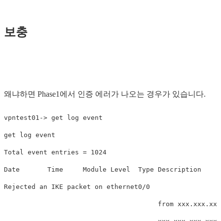
보충
왜냐하면 Phase1에서 인증 에러가 나오는 경우가 있습니다.
vpntest01-> get log event

get log event

Total event entries = 1024

Date       Time     Module Level  Type Description

Rejected an IKE packet on ethernet0/0

                                       from xxx.xxx.xxx