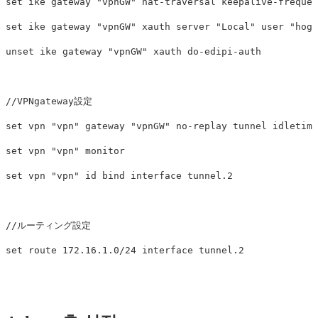
set ike gateway "vpnGW" nat-traversal keepalive-frequen
set ike gateway "vpnGW" xauth server "Local" user "hoge
unset ike gateway "vpnGW" xauth do-edipi-auth

//VPNgateway設定

set vpn "vpn" gateway "vpnGW" no-replay tunnel idletime
set vpn "vpn" monitor

set vpn "vpn" id bind interface tunnel.2

//ルーティング設定
