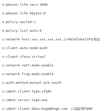
n:phase2-life-secs:3600

n:phase2-life-kbytes:0

n:policy-nailed:1

n:policy-list-auto:0

s:network-host:xxx.xxx.xxx.xxx //FWのGlobalIPを指定

s:client-auto-mode:push

s:client-iface:virtual

s:network-natt-mode:enable

s:network-frag-mode:enable

s:auth-method:mutual-psk-xauth

s:ident-client-type:ufqdn

s:ident-server-type:any

s:ident-client-data:
hoge@hoge.com
　//認証用FQDN
