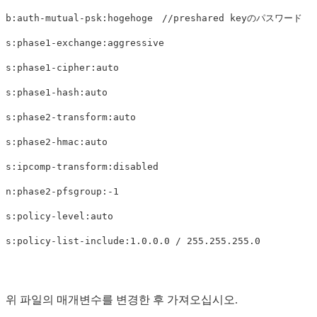
b:auth-mutual-psk:hogehoge　//preshared keyのパスワード

s:phase1-exchange:aggressive

s:phase1-cipher:auto

s:phase1-hash:auto

s:phase2-transform:auto

s:phase2-hmac:auto

s:ipcomp-transform:disabled

n:phase2-pfsgroup:-1

s:policy-level:auto

위 파일의 매개변수를 변경한 후 가져오십시오.