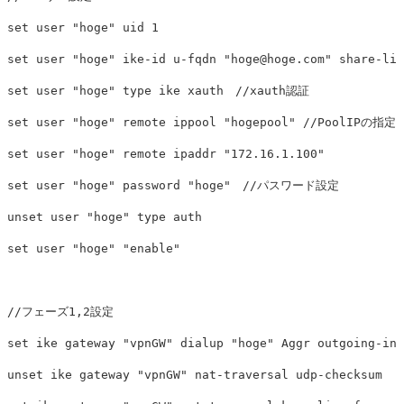
set user "hoge" uid 1 　

set user "hoge" ike-id u-fqdn "
hoge@hoge.com
" share-
set user "hoge" type ike xauth　//xauth認証

set user "hoge" remote ippool "hogepool" //PoolIPの指定

set user "hoge" remote ipaddr "172.16.1.100"

set user "hoge" password "hoge"　//パスワード設定

unset user "hoge" type auth　

set user "hoge" "enable"

//フェーズ1,2設定

set ike gateway "vpnGW" dialup "hoge" Aggr outgoing-int
unset ike gateway "vpnGW" nat-traversal udp-checksum
