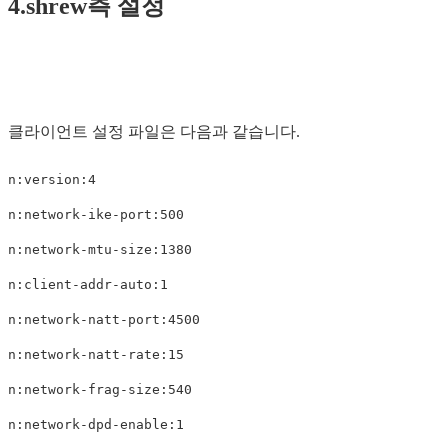
4.shrew측 설정
클라이언트 설정 파일은 다음과 같습니다.
n:version:4

n:network-ike-port:500

n:network-mtu-size:1380

n:client-addr-auto:1

n:network-natt-port:4500

n:network-natt-rate:15

n:network-frag-size:540

n:network-dpd-enable:1
