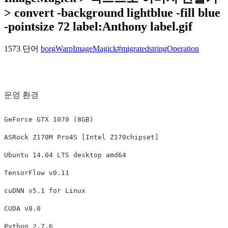
> convert -background lightblue -fill blue
-pointsize 72 label:Anthony label.gif
1573 단어
borgWarp
ImageMagick
#migrated
stringOperation
운영 환경
GeForce GTX 1070 (8GB)

ASRock Z170M Pro4S [Intel Z170chipset]

Ubuntu 14.04 LTS desktop amd64

TensorFlow v0.11

cuDNN v5.1 for Linux

CUDA v8.0

Python 2.7.6
