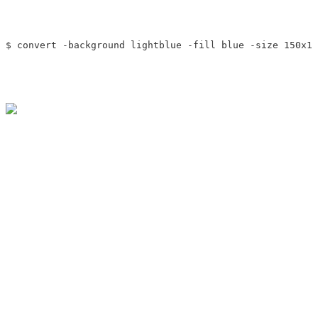
$ 
convert 
-background
 lightblue 
-fill
 blue 
-size
 150x15