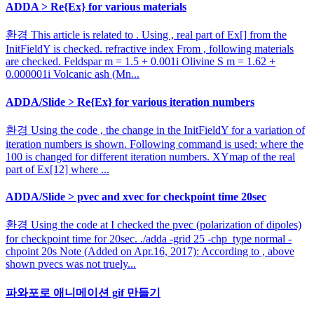
ADDA > Re{Ex} for various materials
환경 This article is related to . Using , real part of Ex[] from the
InitFieldY is checked. refractive index From , following materials
are checked. Feldspar m = 1.5 + 0.001i Olivine S m = 1.62 +
0.000001i Volcanic ash (Mn...
ADDA/Slide > Re{Ex} for various iteration numbers
환경 Using the code , the change in the InitFieldY for a variation of
iteration numbers is shown. Following command is used: where the
100 is changed for different iteration numbers. XYmap of the real
part of Ex[12] where ...
ADDA/Slide > pvec and xvec for checkpoint time 20sec
환경 Using the code at I checked the pvec (polarization of dipoles)
for checkpoint time for 20sec. ./adda -grid 25 -chp_type normal -
chpoint 20s Note (Added on Apr.16, 2017): According to , above
shown pvecs was not truely...
파와포로 애니메이션 gif 만들기