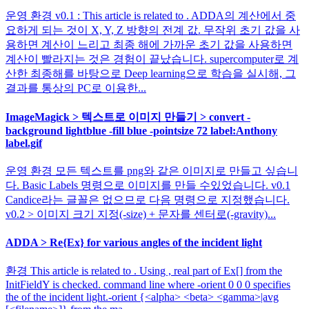
운영 환경 v0.1 : This article is related to . ADDA의 계산에서 중
요하게 되는 것이 X, Y, Z 방향의 전계 값. 무작위 초기 값을 사
용하면 계산이 느리고 최종 해에 가까운 초기 값을 사용하면
계산이 빨라지는 것은 경험이 끝났습니다. supercomputer로 계
산한 최종해를 바탕으로 Deep learning으로 학습을 실시해, 그
결과를 통상의 PC로 이용한...
ImageMagick > 텍스트로 이미지 만들기 > convert -
background lightblue -fill blue -pointsize 72 label:Anthony
label.gif
운영 환경 모든 텍스트를 png와 같은 이미지로 만들고 싶습니
다. Basic Labels 명령으로 이미지를 만들 수있었습니다. v0.1
Candice라는 글꼴은 없으므로 다음 명령으로 지정했습니다.
v0.2 > 이미지 크기 지정(-size) + 문자를 센터로(-gravity)...
ADDA > Re{Ex} for various angles of the incident light
환경 This article is related to . Using , real part of Ex[] from the
InitFieldY is checked. command line where -orient 0 0 0 specifies
the of the incident light.-orient {<alpha> <beta> <gamma>|avg