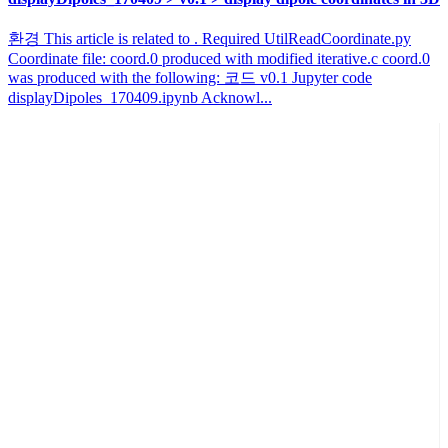
환경 This article is related to . Required UtilReadCoordinate.py
Coordinate file: coord.0 produced with modified iterative.c coord.0
was produced with the following: 코드 v0.1 Jupyter code
displayDipoles_170409.ipynb Acknowl...