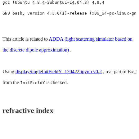
gcc (Ubuntu 4.8.4-2ubuntu1~14.04.3) 4.8.4

This article is related to
ADDA (light scattering simulator based on
the discrete dipole approximation)
.
Using
displaySingleInitFieldY_170422.ipynb v0.2
, real part of Ex[]
from the
is checked.
InitFieldY
refractive index