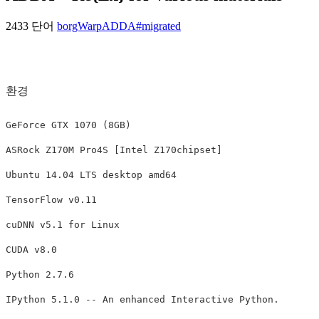
2433 단어
borgWarp
ADDA
#migrated
환경
GeForce GTX 1070 (8GB)

ASRock Z170M Pro4S [Intel Z170chipset]

Ubuntu 14.04 LTS desktop amd64

TensorFlow v0.11

cuDNN v5.1 for Linux

CUDA v8.0

Python 2.7.6

IPython 5.1.0 -- An enhanced Interactive Python.
