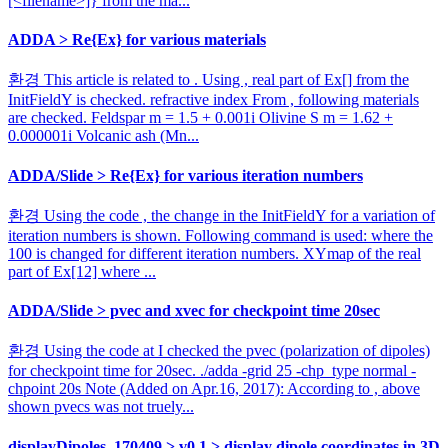
[<filename>]} from the ma...
ADDA > Re{Ex} for various materials
환경 This article is related to . Using , real part of Ex[] from the
InitFieldY is checked. refractive index From , following materials
are checked. Feldspar m = 1.5 + 0.001i Olivine S m = 1.62 +
0.000001i Volcanic ash (Mn...
ADDA/Slide > Re{Ex} for various iteration numbers
환경 Using the code , the change in the InitFieldY for a variation of
iteration numbers is shown. Following command is used: where the
100 is changed for different iteration numbers. XYmap of the real
part of Ex[12] where ...
ADDA/Slide > pvec and xvec for checkpoint time 20sec
환경 Using the code at I checked the pvec (polarization of dipoles)
for checkpoint time for 20sec. ./adda -grid 25 -chp_type normal -
chpoint 20s Note (Added on Apr.16, 2017): According to , above
shown pvecs was not truely...
displayDipoles_170409 > v0.1 > display dipole coordinates in 3D