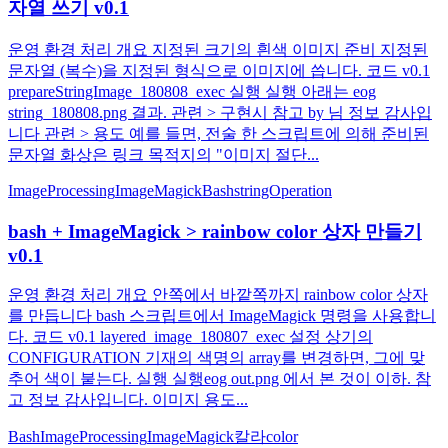
자열 쓰기 v0.1
운영 환경 처리 개요 지정된 크기의 흰색 이미지 준비 지정된
문자열 (복수)을 지정된 형식으로 이미지에 씁니다. 코드 v0.1
prepareStringImage_180808_exec 실행 실행 아래는 eog
string_180808.png 결과. 관련 > 구현시 참고 by 님 정보 감사입
니다 관련 > 용도 예를 들면, 전술 한 스크립트에 의해 준비된
문자열 화상은 링크 목적지의 "이미지 절단...
ImageProcessing
ImageMagick
Bash
stringOperation
bash + ImageMagick > rainbow color 상자 만들기
v0.1
운영 환경 처리 개요 안쪽에서 바깥쪽까지 rainbow color 상자
를 만듭니다 bash 스크립트에서 ImageMagick 명령을 사용합니
다. 코드 v0.1 layered_image_180807_exec 설정 상기의
CONFIGURATION 기재의 색명의 array를 변경하면, 그에 맞
추어 색이 붙는다. 실행 실행eog out.png 에서 본 것이 이하. 참
고 정보 감사입니다. 이미지 용도...
Bash
ImageProcessing
ImageMagick
칼라
color