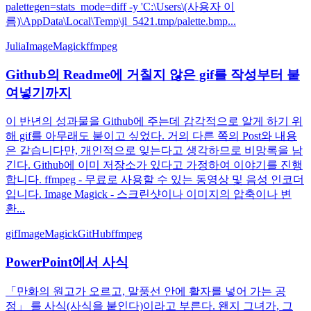
palettegen=stats_mode=diff -y 'C:\Users\(사용자 이
름)\AppData\Local\Temp\jl_5421.tmp/palette.bmp...
Julia
ImageMagick
ffmpeg
Github의 Readme에 거칠지 않은 gif를 작성부터 붙
여넣기까지
이 반년의 성과물을 Github에 주는데 감각적으로 알게 하기 위
해 gif를 아무래도 붙이고 싶었다. 거의 다른 쪽의 Post와 내용
은 같습니다만, 개인적으로 잊는다고 생각하므로 비망록을 남
긴다. Github에 이미 저장소가 있다고 가정하여 이야기를 진행
합니다. ffmpeg - 무료로 사용할 수 있는 동영상 및 음성 인코더
입니다. Image Magick - 스크린샷이나 이미지의 압축이나 변
환...
gif
ImageMagick
GitHub
ffmpeg
PowerPoint에서 사식
「만화의 원고가 오르고, 말풍선 안에 활자를 넣어 가는 공
정」 를 사식(사식을 붙인다)이라고 부른다. 왠지 그녀가, 그