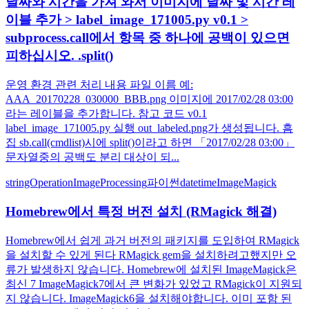
날짜와 시간을 가져 와서 이미지에 날짜 및 시간 레
이블 추가 > label_image_171005.py v0.1 >
subprocess.call에서 항목 중 하나에 공백이 있으면
피하십시오. .split()
운영 환경 관련 처리 내용 파일 이름 예:
AAA_20170228_030000_BBB.png 이미지에 2017/02/28 03:00
라는 레이블을 추가합니다. 참고 코드 v0.1
label_image_171005.py 실행 out_labeled.png가 생성됩니다. 흠
집 sb.call(cmdlist)시에 split()이라고 하면 「2017/02/28 03:00」
문자열중의 공백도 분리 대상이 되...
stringOperation
ImageProcessing
파이썬
datetime
ImageMagick
Homebrew에서 특정 버전 설치 (RMagick 해결)
Homebrew에서 쉽게 과거 버전의 패키지를 도입하여 RMagick
을 설치할 수 있게 된다 RMagick gem을 설치하려고했지만 오
류가 발생하지 않습니다. Homebrew에 설치된 ImageMagick은
최신 7 ImageMagick7에서 큰 변화가 있었고 RMagick이 지원되
지 않습니다. ImageMagick6을 설치해야합니다. 이미 포함 된