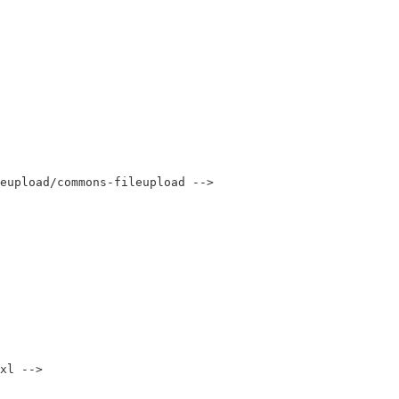
upload/commons-fileupload -->

l -->
