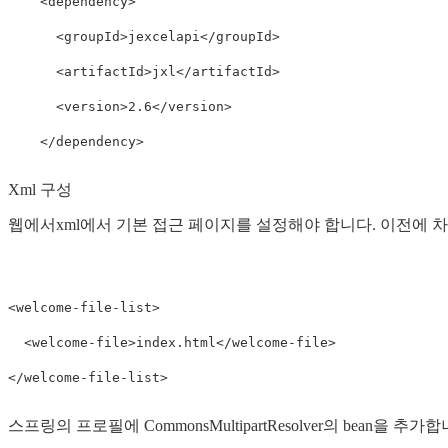
    <dependency>

      <groupId>jexcelapi</groupId>

      <artifactId>jxl</artifactId>

      <version>2.6</version>

    </dependency>
Xml 구성
웹에서xml에서 기본 접근 페이지를 설정해야 합니다. 이전에 
<welcome-file-list>

  <welcome-file>index.html</welcome-file>

</welcome-file-list>
스프링의 프로필에 CommonsMultipartResolver의 bean을 추가합