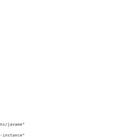
s/javaee" 

instance"
