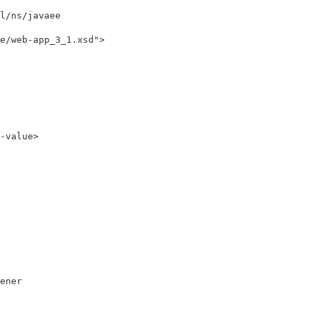
/ns/javaee 

/web-app_3_1.xsd">

value>

ner
