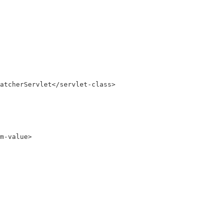
tcherServlet</servlet-class>

-value>
