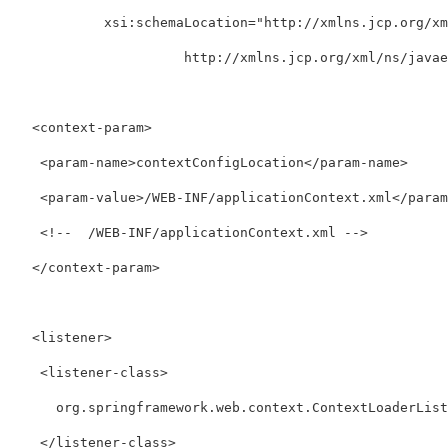
            xsi:schemaLocation="http://xmlns.jcp.org/xml
                      http://xmlns.jcp.org/xml/ns/javaee
   <context-param>

    <param-name>contextConfigLocation</param-name>

    <param-value>/WEB-INF/applicationContext.xml</param-
    <!--  /WEB-INF/applicationContext.xml -->

   </context-param>

   <listener>

    <listener-class>

      org.springframework.web.context.ContextLoaderListe
    </listener-class>
