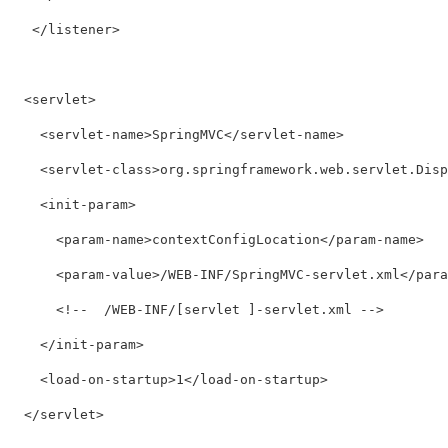
   </listener>

  <servlet>

    <servlet-name>SpringMVC</servlet-name>

    <servlet-class>org.springframework.web.servlet.Dispa
    <init-param>

      <param-name>contextConfigLocation</param-name>

      <param-value>/WEB-INF/SpringMVC-servlet.xml</param
      <!--  /WEB-INF/[servlet ]-servlet.xml -->

    </init-param>

    <load-on-startup>1</load-on-startup>

  </servlet>
