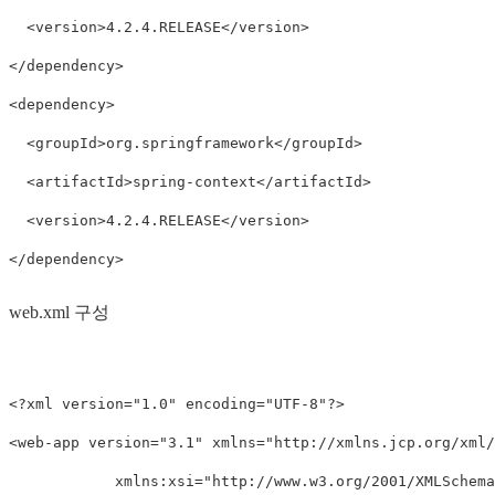
  <version>4.2.4.RELEASE</version>

</dependency>

<dependency>

  <groupId>org.springframework</groupId>

  <artifactId>spring-context</artifactId>

  <version>4.2.4.RELEASE</version>

web.xml 구성
<?xml version="1.0" encoding="UTF-8"?>

<web-app version="3.1" xmlns="http://xmlns.jcp.org/xml/n
            xmlns:xsi="http://www.w3.org/2001/XMLSchema-