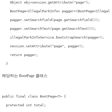
    Object obj=session.getAttribute("page"); 

    BootPage<IllegalParkInfo> pagger=(BootPage<IllegalPa
    pagger.setSearchfield(page.getSearchfield()); 

    pagger.setSearchText(page.getSearchText()); 

    illegalParkInfoService.bootstrapSearch(pagger); 

    session.setAttribute("page", pagger); 

    return pagger;  

  } 
해당하는 BootPage 클래스
public final class BootPage<T> { 

  protected int total; 
