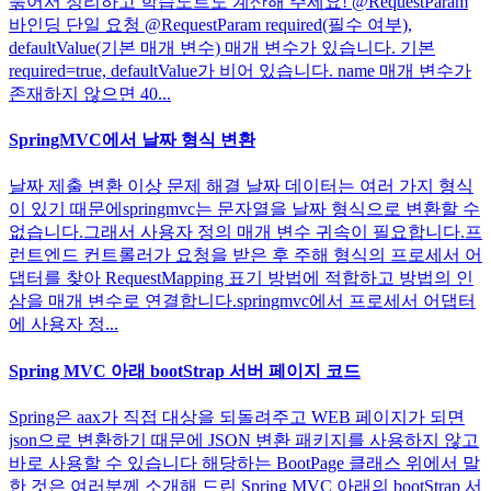
묶어서 정리하고 학습노트도 계산해 주세요! @RequestParam
바인딩 단일 요청 @RequestParam required(필수 여부),
defaultValue(기본 매개 변수) 매개 변수가 있습니다. 기본
required=true, defaultValue가 비어 있습니다. name 매개 변수가
존재하지 않으면 40...
SpringMVC에서 날짜 형식 변환
날짜 제출 변환 이상 문제 해결 날짜 데이터는 여러 가지 형식
이 있기 때문에springmvc는 문자열을 날짜 형식으로 변환할 수
없습니다.그래서 사용자 정의 매개 변수 귀속이 필요합니다.프
런트엔드 컨트롤러가 요청을 받은 후 주해 형식의 프로세서 어
댑터를 찾아 RequestMapping 표기 방법에 적합하고 방법의 인
삼을 매개 변수로 연결합니다.springmvc에서 프로세서 어댑터
에 사용자 정...
Spring MVC 아래 bootStrap 서버 페이지 코드
Spring은 aax가 직접 대상을 되돌려주고 WEB 페이지가 되면
json으로 변환하기 때문에 JSON 변환 패키지를 사용하지 않고
바로 사용할 수 있습니다 해당하는 BootPage 클래스 위에서 말
한 것은 여러분께 소개해 드린 Spring MVC 아래의 bootStrap 서