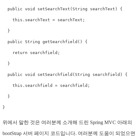
  public void setSearchText(String searchText) { 

    this.searchText = searchText; 

  } 

  public String getSearchfield() { 

    return searchfield; 

  } 

  public void setSearchfield(String searchfield) { 

    this.searchfield = searchfield; 

  } 

} 
위에서 말한 것은 여러분께 소개해 드린 Spring MVC 아래의
bootStrap 서버 페이지 코드입니다. 여러분께 도움이 되었으면