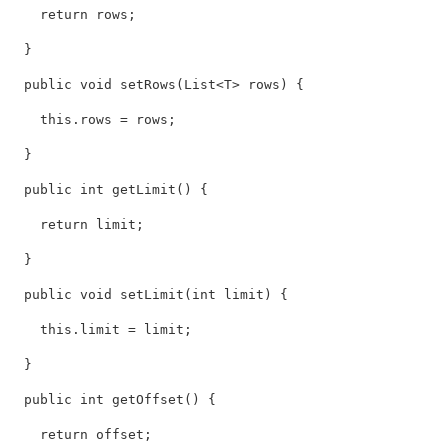
    return rows; 

  } 

  public void setRows(List<T> rows) { 

    this.rows = rows; 

  } 

  public int getLimit() { 

    return limit; 

  } 

  public void setLimit(int limit) { 

    this.limit = limit; 

  } 

  public int getOffset() { 

    return offset; 
