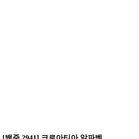
[백준 2941] 크로아티아 알파벳