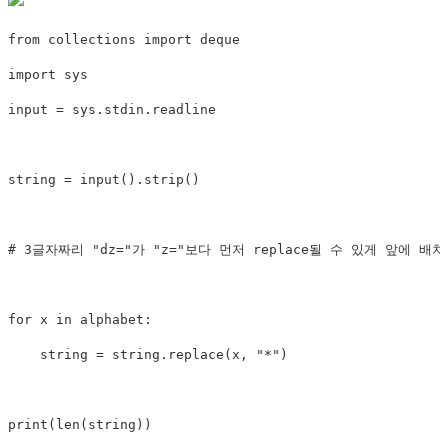
from
 collections 
import
import
input
=
 sys
.
stdin
.
readline

string 
=
input
(
)
.
strip
(
)
# 3글자짜리 "dz="가 "z="보다 먼저 replace될 수 있게 앞에 배치alpha
for
 x 
in
 alphabet
:
    string 
=
 string
.
replace
(
x
,
"*"
)
print
(
len
(
string
)
)