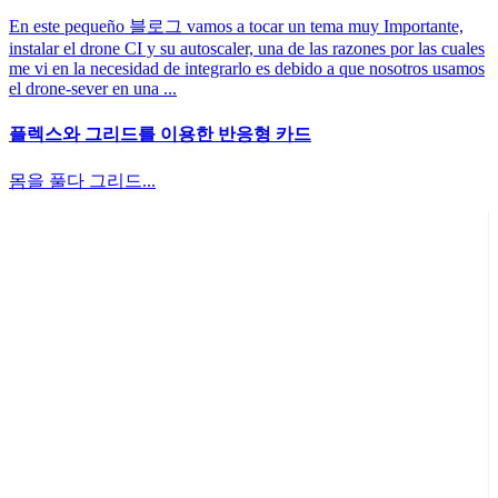
En este pequeño 블로그 vamos a tocar un tema muy Importante,
instalar el drone CI y su autoscaler, una de las razones por las cuales
me vi en la necesidad de integrarlo es debido a que nosotros usamos
el drone-sever en una ...
플렉스와 그리드를 이용한 반응형 카드
몸을 풀다 그리드...