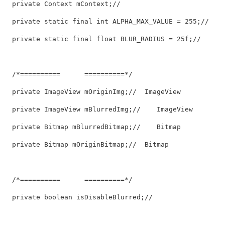
  private Context mContext;//     

  private static final int ALPHA_MAX_VALUE = 255;//     
  private static final float BLUR_RADIUS = 25f;//     ( 0
  /*==========      ==========*/

  private ImageView mOriginImg;//  ImageView

  private ImageView mBlurredImg;//    ImageView

  private Bitmap mBlurredBitmap;//    Bitmap

  private Bitmap mOriginBitmap;//  Bitmap

  /*==========      ==========*/

  private boolean isDisableBlurred;//        
