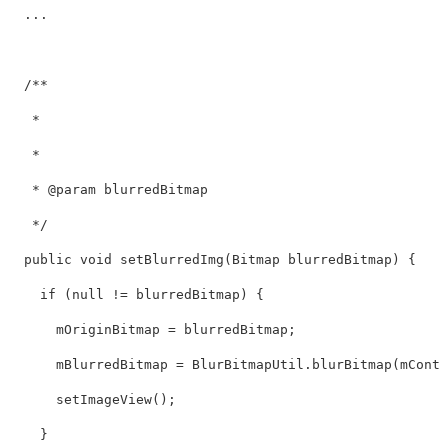
  ...

  /**

   *               

   *

   * @param blurredBitmap       

   */

  public void setBlurredImg(Bitmap blurredBitmap) {

    if (null != blurredBitmap) {

      mOriginBitmap = blurredBitmap;

      mBlurredBitmap = BlurBitmapUtil.blurBitmap(mContex
      setImageView();

    }
