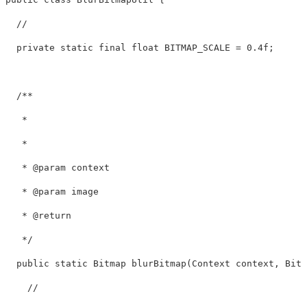
  //      

  private static final float BITMAP_SCALE = 0.4f;

  /**

   *          

   *

   * @param context      

   * @param image         

   * @return         

   */

  public static Bitmap blurBitmap(Context context, Bitma
    //           
