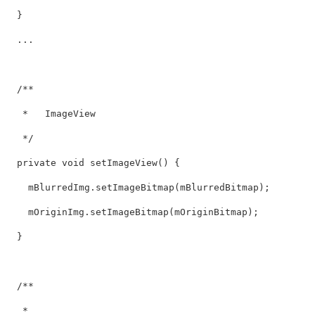
  }

  ...

  /**

   *   ImageView

   */

  private void setImageView() {

    mBlurredImg.setImageBitmap(mBlurredBitmap);

    mOriginImg.setImageBitmap(mOriginBitmap);

  }

  /**

   *       
