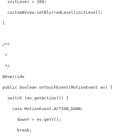
  initLevel = 100;

  customBView.setBlurredLevel(initLevel);

}

/**

 *     

 */

@Override

public boolean onTouchEvent(MotionEvent ev) {

  switch (ev.getAction()) {

    case MotionEvent.ACTION_DOWN:

      downY = ev.getY();

      break;
