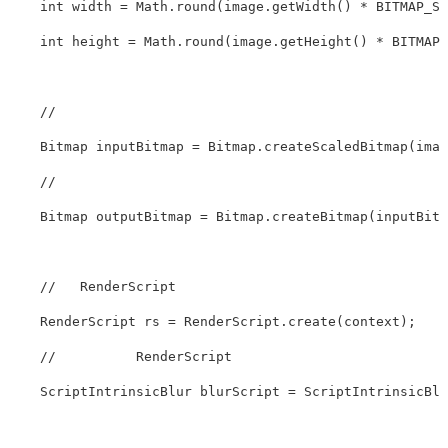
    int width = Math.round(image.getWidth() * BITMAP_SCA
    int height = Math.round(image.getHeight() * BITMAP_SC
    //                

    Bitmap inputBitmap = Bitmap.createScaledBitmap(image
    //             

    Bitmap outputBitmap = Bitmap.createBitmap(inputBitmap
    //   RenderScript    

    RenderScript rs = RenderScript.create(context);

    //          RenderScript     

    ScriptIntrinsicBlur blurScript = ScriptIntrinsicBlur