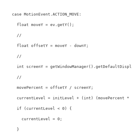
    case MotionEvent.ACTION_MOVE:

      float moveY = ev.getY();

      //      

      float offsetY = moveY - downY;

      //                

      int screenY = getWindowManager().getDefaultDisplay
      //             

      movePercent = offsetY / screenY;

      currentLevel = initLevel + (int) (movePercent * 10
      if (currentLevel < 0) {

        currentLevel = 0;

      }
