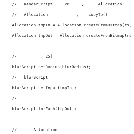
    //   RenderScript     VM     ,      Allocation      
    //   Allocation            ,    copyTo()       

    Allocation tmpIn = Allocation.createFromBitmap(rs, i
    Allocation tmpOut = Allocation.createFromBitmap(rs, o
    //          , 25f      

    blurScript.setRadius(blurRadius);

    //   blurScript       

    blurScript.setInput(tmpIn);

    //              

    blurScript.forEach(tmpOut);

    //       Allocation 
