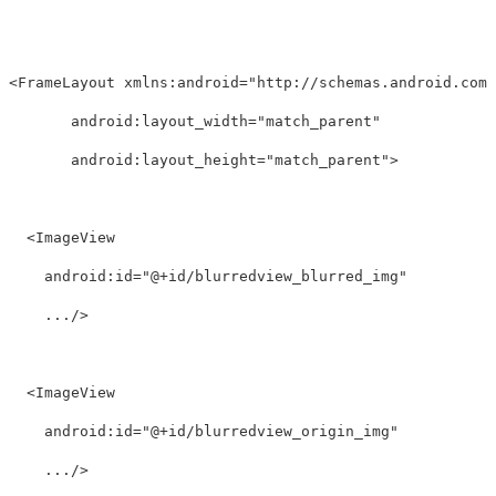
<FrameLayout xmlns:android="http://schemas.android.com/a
       android:layout_width="match_parent"

       android:layout_height="match_parent">

  <ImageView

    android:id="@+id/blurredview_blurred_img"

    .../>

  <ImageView

    android:id="@+id/blurredview_origin_img"

    .../>
