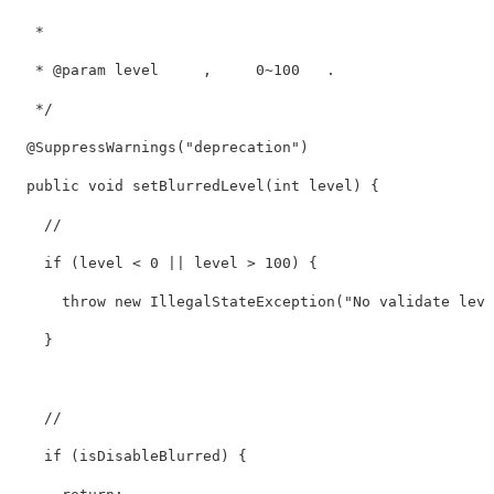
   *

   * @param level     ,     0~100   .

   */

  @SuppressWarnings("deprecation")

  public void setBlurredLevel(int level) {

    //              

    if (level < 0 || level > 100) {

      throw new IllegalStateException("No validate level
    }

    //        

    if (isDisableBlurred) {
