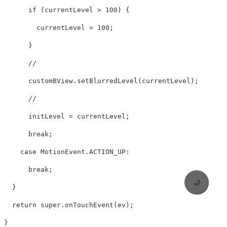
      if (currentLevel > 100) {

        currentLevel = 100;

      }

      //     

      customBView.setBlurredLevel(currentLevel);

      //        

      initLevel = currentLevel;

      break;

    case MotionEvent.ACTION_UP:

      break;

🌙
  }

  return super.onTouchEvent(ev);

}
