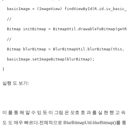
  basicImage = (ImageView) findViewById(R.id.iv_basic_pi
  //     

  Bitmap initBitmap = BitmapUtil.drawableToBitmap(getRes
  //          

  Bitmap blurBitmap = BlurBitmapUtil.blurBitmap(this, in
  basicImage.setImageBitmap(blurBitmap);

실행 도 보기:
이 를 통 해 알 수 있 듯 이 그림 은 모호 효 과 를 실 현 했 고 속
도 도 매우 빠르다.전체적으로 BlurBitmapUtil.blurBitmap()를 통