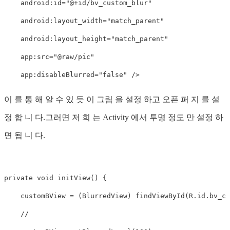
    android:id="@+id/bv_custom_blur"

    android:layout_width="match_parent"

    android:layout_height="match_parent"

    app:src="@raw/pic"

    app:disableBlurred="false" />
이 를 통 해 알 수 있 듯 이 그림 을 설정 하고 오픈 퍼 지 를 설
정 합 니 다.그러면 저 희 는 Activity 에서 투명 정도 만 설정 하
면 됩 니 다.
private void initView() {

    customBView = (BlurredView) findViewById(R.id.bv_cus
    //     
