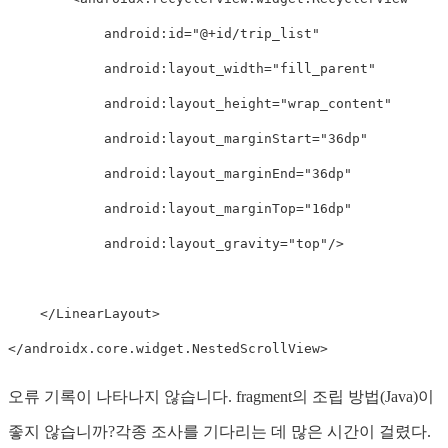
android:id=
"@+id/trip_list"
android:layout_width=
"fill_parent"
android:layout_height=
"wrap_content"
android:layout_marginStart=
"36dp"
android:layout_marginEnd=
"36dp"
android:layout_marginTop=
"16dp"
android:layout_gravity=
"top"
/>
</LinearLayout>
</androidx.core.widget.NestedScrollView>
오류 기록이 나타나지 않습니다. fragment의 조립 방법(Java)이
좋지 않습니까?각종 조사를 기다리는 데 많은 시간이 걸렸다.