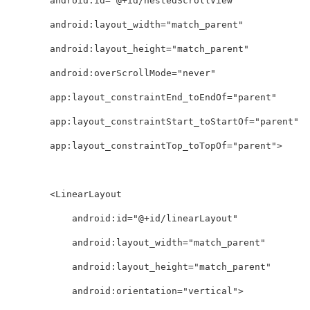
android:id=
"@+id/nestedScrollView"
android:layout_width=
"match_parent"
android:layout_height=
"match_parent"
android:overScrollMode=
"never"
app:layout_constraintEnd_toEndOf=
"parent"
app:layout_constraintStart_toStartOf=
"parent"
app:layout_constraintTop_toTopOf=
"parent"
>
<LinearLayout
android:id=
"@+id/linearLayout"
android:layout_width=
"match_parent"
android:layout_height=
"match_parent"
android:orientation=
"vertical"
>