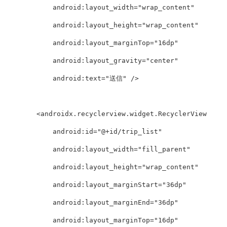
android:layout_width=
"wrap_content"
android:layout_height=
"wrap_content"
android:layout_marginTop=
"16dp"
android:layout_gravity=
"center"
android:text=
"送信"
/>
<androidx.recyclerview.widget.RecyclerView
android:id=
"@+id/trip_list"
android:layout_width=
"fill_parent"
android:layout_height=
"wrap_content"
android:layout_marginStart=
"36dp"
android:layout_marginEnd=
"36dp"
android:layout_marginTop=
"16dp"