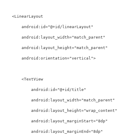
<LinearLayout
android:id=
"@+id/linearLayout"
android:layout_width=
"match_parent"
android:layout_height=
"match_parent"
android:orientation=
"vertical"
>
<TextView
android:id=
"@+id/title"
android:layout_width=
"match_parent"
android:layout_height=
"wrap_content"
android:layout_marginStart=
"8dp"
android:layout_marginEnd=
"8dp"