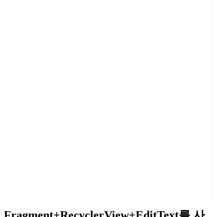
Fragment+RecyclerView+EditText를 사