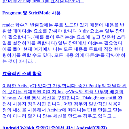
한 메뉴가 Fragment A를 표시할 때만 꺼...
Fragment 및 StrictMode 사용
render 함수의 반환값에는 루트 노드만 있기 때문에 내용을 반
환할 때마다div 요소를 감싸야 합니다 이div 요소는 일부 장면
에 필요합니다. (예를 들어 우리는div 요소에 넣고 맞춤형 스타
일을 설정하기를 원합니다) 일부 장면에서 이div는 필요없다.
예를 들어 현재 여기에서 나는 모든 내용을 루트에 직접 렌더
링하기를 원할 수도 있다. 모든 내용 외에 다른div를 감싸야 하
는 것이 아니라...
효율적인 스택 활용
이러한 Activity가 있다고 가정합니다. 중간 PopUp의 패널과 위
에 보이는 최대화된 이미지 ImageView와 회색 반투명 배경의
View는 Add를 통해 세션을 구현합니다. DialogFragment를 완
전히 사용자 정의하면 됩니다. 어떤 경우와 일반적인 사용자
정의 세션을 사용해서 Activity에 떠다니는 UI를 만들고 닫는
것이 아니라 열거나 닫는 세션을 만드는 경우도 있다고 ...
Android Webkit 요약(개요에서 최신 AndroidX까지)