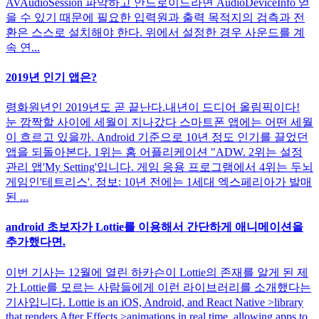
AVAudioSession 파악하고 안드로이드라면 AudioDeviceInfo 얻
을 수 있기 때문에 필요한 입력원과 출력 목적지의 검측과 전
환은 스스로 설치해야 한다. 위에서 설정한 경우 사운드를 계
속 연...
2019년 인기 앱은?
령화원년인 2019년도 곧 끝난다.내년이 드디어 올림픽이다!
눈 깜짝할 사이에 세월이 지나갔다 스마트폰 앱에는 어떤 세월
이 흐르고 있을까. Android 기준으로 10년 정도 인기를 끌었던
앱을 되돌아본다. 1위는 홈 어플리케이션 "ADW. 2위는 설정
관리 앱'My Setting'입니다. 게임 응용 프로그램에서 4위는 두뇌
게임인'테트리스'. 정보: 10년 전에는 1세대 엑스페리아가 발매
된 ...
android 초보자가 Lottie를 이용해서 간단하게 애니메이션을
추가했다면.
이번 기사는 12월에 열린 하카슨이 Lottie의 존재를 알게 된 제
가 Lottie를 모르는 사람들에게 이런 라이브러리를 소개했다는
기사입니다. Lottie is an iOS, Android, and React Native >library
that renders After Effects >animations in real time, allowing apps to