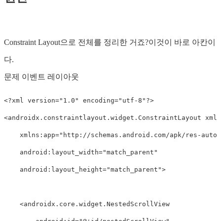
Constraint Layout으로 전체를 정리한 거죠?이것이 바로 아칸이
다.
문제 이벤트 레이아웃
<?xml version="1.0" encoding="utf-8"?>
<androidx.constraintlayout.widget.ConstraintLayout
xmln
xmlns:app=
"http://schemas.android.com/apk/res-auto"
android:layout_width=
"match_parent"
android:layout_height=
"match_parent"
>
<androidx.core.widget.NestedScrollView