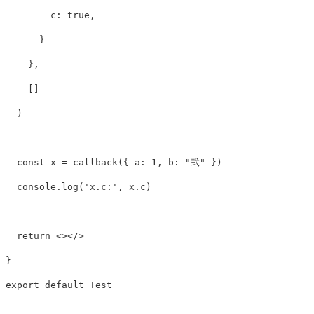
c
:
true
,
}
},
[]
)
const
x
=
callback
({
a
:
1
,
b
:
"
弐
"
})
console
.
log
(
'
x.c:
'
,
x
.
c
)
return
<></>
}
export
default
Test