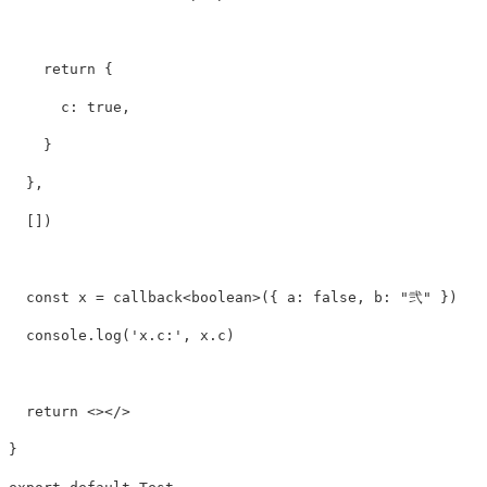
return
{
c
:
true
,
}
}
,

  [])

  const x = callback
<
boolean
>
(
{
a
:
false
,
b
:
"
弐
"
}
)

  console.log('x.c:', x.c)

  return 
<></>
}
