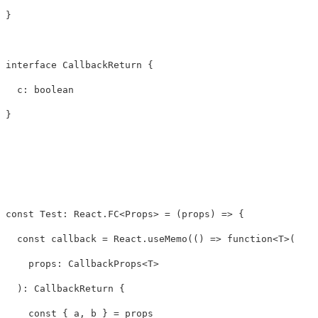
}
interface
CallbackReturn
{
c
:
boolean
}
const
Test
:
React
.
FC
<
Props
>
=
(
props
)
=>
{
const
callback
=
React
.
useMemo
(()
=>
function
<
T
>
(

    props: CallbackProps
<
T
>
  ): CallbackReturn 
{
const
{
a
,
b
}
=
props