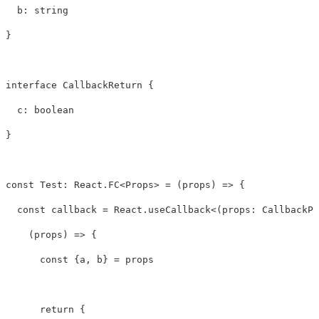
b
:
string
}
interface
CallbackReturn
{
c
:
boolean
}
const
Test
:
React
.
FC
<
Props
>
=
(
props
)
=>
{
const
callback
=
React
.
useCallback
<
(
props
:
CallbackPr
(
props
)
=>
{
const
{
a
,
b
}
=
props
return
{