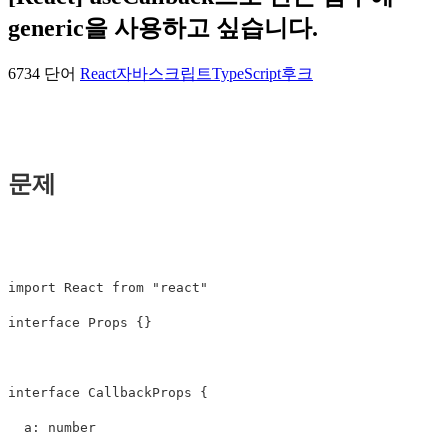
generic을 사용하고 싶습니다.
6734 단어
React
자바스크립트
TypeScript
후크
문제
import
React
from
"
react
"
interface
Props
{}
interface
CallbackProps
{
a
:
number