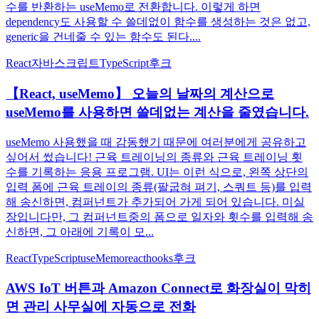
수를 반환하는 useMemo로 전환합니다. 이렇게 하면
dependency도 사용할 수 쓸데없이 함수를 생성하는 것은 없고,
generic을 건네줄 수 있는 함수도 된다....
React
자바스크립트
TypeScript
후크
【React, useMemo】 오늘의 날짜의 계산으로
useMemo를 사용하면 쓸데없는 계산을 줄였습니다.
useMemo 사용했을 때 감동했기 때문에 여러분에게 공유하고
싶어서 썼습니다! 근육 트레이닝의 종류와 근육 트레이닝 횟
수를 기록하는 응용 프로그램. UI는 이런 식으로, 왼쪽 상단의
입력 폼에 근육 트레이의 종류(팔굽혀 펴기, 스쿼트 등)를 입력
해 송신하면, 컴퍼넌트가 추가되어 가게 되어 있습니다. 미실
장입니다만, 그 컴퍼넌트중의 폼으로 일자와 횟수를 입력해 송
신하면, 그 아래에 기록이 모...
React
TypeScript
useMemo
reacthooks
후크
AWS IoT 버튼과 Amazon Connect로 화장실이 막히
면 관리 사무실에 자동으로 전화