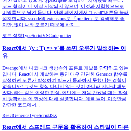
여 개발하고 있으며, typescript를 도입하기 시작했을 때부터,
코드 형식이 더 이상 시작되지 않으며, 이것과 시험했으므로
비망록으로 남겨 둡니다. 아래 페이지에서 "Install"버튼을 눌러
설치합니다. vscode의 extensions로 「prettier」로 검색해도 좋
지만, 많이 나와 모르기 때문에 하지 ...
코드 성형
TypeScript
VSCode
prettier
React에서 `(v : T) => v`를 쓰면 오류가 발생하는 이
유
Dwango에서 니코니코 생방송의 프론트 개발을 담당하고 있는
입니다. React에서 개발하는 동안 매우 간단한 Generics 함수를
작성하면 오류가 발생하여 빌드가 통과하지 못했다는 경험이
없습니까? 그것도 항상 다니지 않는 것이 아니라 지나갈 때도
있다. 라는 같은 이상한 현상. 이번에는 처음 만났을 때는 확실
히 당황하는 이 현상에 대해 설명합니다. 예를 들어, 이것만큼
간단한 코드에서...
React
Generics
TypeScript
JSX
React에서 스프레드 구문을 활용하여 스타일이 다른