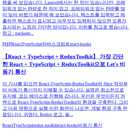
램을 써 보았습니다. Laravel에서는 한 적이 있습니다만, 프레
임워크 없는 PHP로 한 적이 없고, 프레임워크 없는 PHP를 많
이 잊어 버렸기 때문에 해 보았습니다. 텍스트를 입력하고 제
출하면 텍스트가 표시되고 아무것도 입력하지 않으면 오류가
표시되는 느낌의 간단한 양식입니다. 이하를 참고로 했습니다.
참고 : package...
PHP
React
TypeScript
자바스크립트
react-hooks
【React + TypeScript + ReduxToolkit】 가장 간단
한 React + TypeScript + ReduxToolkit으로 Let's 비
동기 통신
이 기사를 읽으면 React-TypeScript-ReduxToolkit의 Slice 작성부
터 비동기 통신까지 이해할 수 있습니다. 설명은 최소한으로
유지해, 코드 베이스로 진행해 갑니다. 우선은 무엇이든지 커
맨드로 React-TypeScript-ReduxToolkit의 환경을 구축한다. 그리
고 다음 명령으로 실행 이런 화면이 나오면, 개발 환경 구축 완
료입니다. 귀엽다. Redux 로고. 필...
React
TypeScript
redux-toolkit
react-hooks
비동기 통신