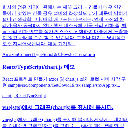
회사의 점유 지역에 관해서는 깨끗 그러나 건물이 매우 연간
들어간 맛있는 건물 공유 설비의 화장실도 낡기 때문에 막히기
쉽다고 생각합니다. 매일 배고프는 나로서는, 언제 자신의 차
례가 올까 궁금하지 않다 헬프 데스크에 건물 관리 전화 즉, 빌
딩 관리 전화 번호를 삼가면 스스로 전화하여 대중에게 노출하
지 않고 사태를 수습 할 수 있습니다. 그러나 여기는 낭비적으
로 엔지니어링됩니다. 대응 기기의...
AmazonConnect
TypeScript
람다
awsIoT
Terraform
React/TypeScript/chart.js 메모
React 프로젝트 만들기 axios 및 chart.js 설치 로컬 서버 시작 구
현 sample/src/components/GetCovid19.tsx sample/src/App.tsx...
chart.js
React
TypeScript
vuejs(ts)에서 그래프(chartjs)를 표시해 봅시다.
vuejs(ts)에서 그래프(chartjs)를 표시해 봅시다. 세상에는 데이터
를 건네주면 그래프(차트)를 그려 주는 js라고 하는 편리한 것