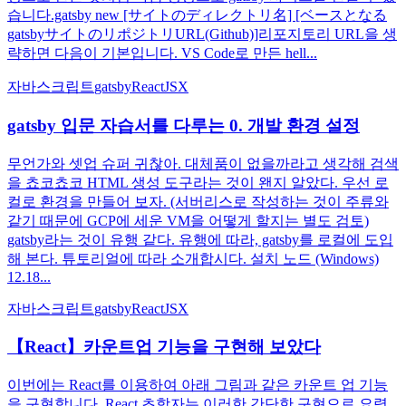
습니다.gatsby new [サイトのディレクトリ名] [ベースとなる
gatsbyサイトのリポジトリURL(Github)]리포지토리 URL을 생
략하면 다음이 기본입니다. VS Code로 만든 hell...
자바스크립트
gatsby
React
JSX
gatsby 입문 자습서를 다루는 0. 개발 환경 설정
무언가와 셋업 슈퍼 귀찮아. 대체품이 없을까라고 생각해 검색
을 쵸코쵸코 HTML 생성 도구라는 것이 왠지 알았다. 우선 로
컬로 환경을 만들어 보자. (서버리스로 작성하는 것이 주류와
같기 때문에 GCP에 세운 VM을 어떻게 할지는 별도 검토)
gatsby라는 것이 유행 같다. 유행에 따라, gatsby를 로컬에 도입
해 본다. 튜토리얼에 따라 소개합시다. 설치 노드 (Windows)
12.18...
자바스크립트
gatsby
React
JSX
【React】카운트업 기능을 구현해 보았다
이번에는 React를 이용하여 아래 그림과 같은 카운트 업 기능
을 구현합니다. React 초학자는 이러한 간단한 구현으로 요령