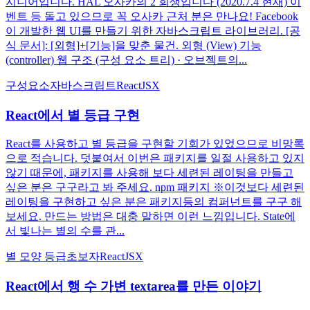
지니어입니다. HAL 오사카의 2 회생입니다 (2020.7.4 현재) 이
벤트 등 돌고 있으므로 꼭 오사카 근처 분은 만나요! Facebook
이 개발한 웹 UI를 만들기 위한 자바스크립트 라이브러리. [공
식 문서]: [외형]+[기능]을 맞춘 물건. 외형 (View) 기능
(controller) 웹 구조 (구성 요소 트리) · 오브젝트의...
구성요소
자바스크립트
React
JSX
React에서 별 등급 구현
React를 사용하고 별 등급을 구현할 기회가 있었으므로 비망록
으로 적습니다. 덧붙여서 이번은 패키지를 일절 사용하고 있지
않기 때문에, 패키지를 사용해 보다 세련된 레이팅을 만들고
싶은 분은 구구라고 봐 주세요. npm 패키지 ※이것보다 세련된
레이팅을 구현하고 싶은 분은 패키지등의 컴퍼넌트를 구구 해
보세요. 만드는 방법은 대충 말하면 이런 느낌입니다. State에
서 빛나는 별의 수를 관...
별 모양 등급
초보자
React
JSX
React에서 행 수 가변 textarea를 만든 이야기