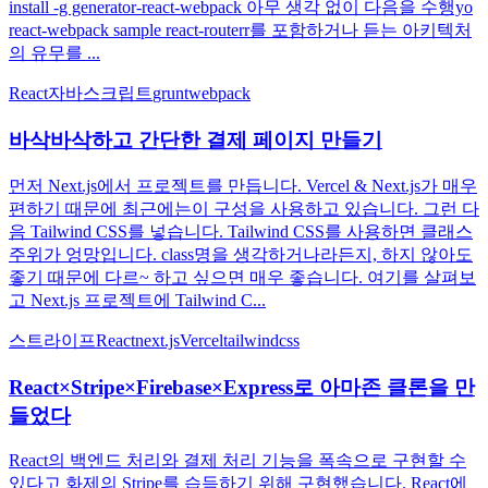
install -g generator-react-webpack 아무 생각 없이 다음을 수행yo
react-webpack sample react-routerr를 포함하거나 듣는 아키텍처
의 유무를 ...
React
자바스크립트
grunt
webpack
바삭바삭하고 간단한 결제 페이지 만들기
먼저 Next.js에서 프로젝트를 만듭니다. Vercel & Next.js가 매우
편하기 때문에 최근에는이 구성을 사용하고 있습니다. 그런 다
음 Tailwind CSS를 넣습니다. Tailwind CSS를 사용하면 클래스
주위가 엉망입니다. class명을 생각하거나라든지, 하지 않아도
좋기 때문에 다르~ 하고 싶으면 매우 좋습니다. 여기를 살펴보
고 Next.js 프로젝트에 Tailwind C...
스트라이프
React
next.js
Vercel
tailwindcss
React×Stripe×Firebase×Express로 아마존 클론을 만
들었다
React의 백엔드 처리와 결제 처리 기능을 폭속으로 구현할 수
있다고 화제의 Stripe를 습득하기 위해 구현했습니다. React에