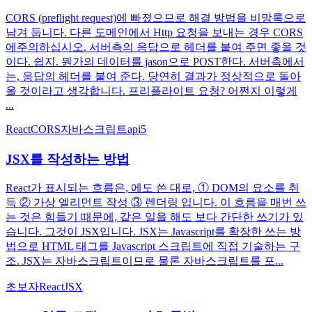
CORS (preflight request)에 빠졌으므로 해결 방법을 비망록으로
남겨 둡니다. 다른 도메인에서 Http 요청을 보내는 경우 CORS
에주의하십시오. 서버측의 응답으로 헤더를 붙여 주면 좋을 것
이다. 쉽지. 뭔가의 데이터를 jason으로 POST한다. 서버측에서
는, 응답의 헤더를 붙여 준다. 당연히 결과가 정상적으로 돌아
올 것이라고 생각합니다. 프리플라이트 요청? 어쩐지 이렇게
...
React
CORS
자바스크립트
api
5
JSX를 작성하는 방법
React가 표시되는 흐름은, 에도 쓴 대로, ① DOM의 요소를 취
득 ② 가상 엘리먼트 작성 ③ 렌더링 입니다. 이 흐름을 매번 쓰
는 것은 힘들기 때문에, 같은 일을 해도 보다 간단한 쓰기가 있
습니다. 그것이 JSX입니다. JSX는 Javascript를 확장한 쓰는 방
법으로 HTML 태그를 Javascript 스크립트에 직접 기술하는 구
조. JSX는 자바스크립트이므로 물론 자바스크립트를 포...
초보자
React
JSX