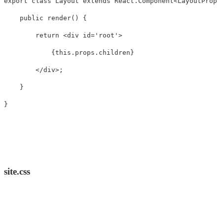
export
class
Layout
extends
React
.
Component
<
LayoutProps
public
render
()
{
return
<
div
id
=
'
root
'
>
{
this
.
props
.
children
}
<
/div>
}
}
site.css