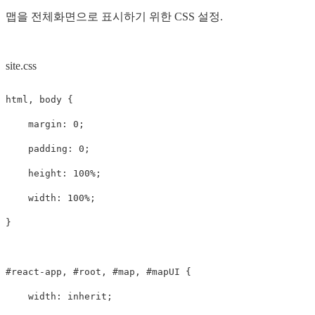
맵을 전체화면으로 표시하기 위한 CSS 설정.
site.css
html
,
body
{
margin
:
0
;
padding
:
0
;
height
:
100%
;
width
:
100%
;
}
#react-app
,
#root
,
#map
,
#mapUI
{
width
:
inherit
;