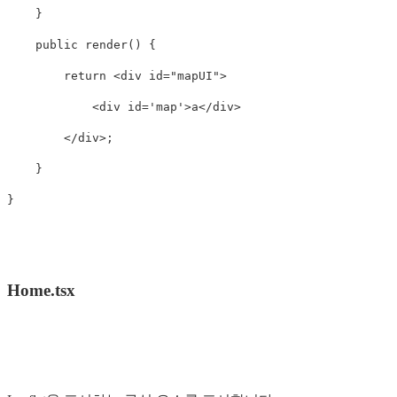
}
public
render
()
{
return
<
div
id
=
"
mapUI
"
>
<
div
id
=
'
map
'
>
a
<
/div
<
/div>
}
}
Home.tsx