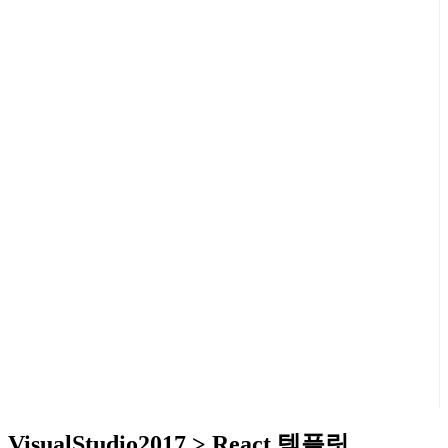
VisualStudio2017 > React 템플릿