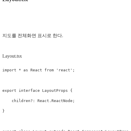
지도를 전체화면 표시로 한다.
Layout.tsx
import
*
as
React
from
'
react
'
;
export
interface
LayoutProps
{
children
?:
React
.
ReactNode
;
}