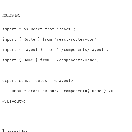
routes.tsx
import
*
as
React
from
'
react
'
;
import
{
Route
}
from
'
react-router-dom
'
;
import
{
Layout
}
from
'
./components/Layout
'
;
import
{
Home
}
from
'
./components/Home
'
;
export
const
routes
=
<
Layout
>
<
Route
exact
path
=
'
/
'
component
=
{
Home
}
/
<
/Layout>
Layout.tsx