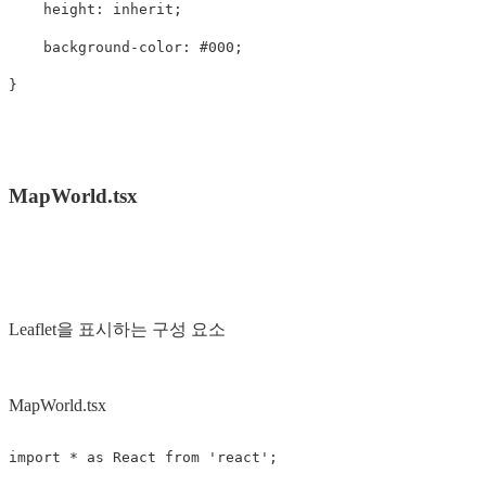
height
:
inherit
;
background-color
:
#000
;
}
MapWorld.tsx
Leaflet을 표시하는 구성 요소
MapWorld.tsx
import
*
as
React
from
'
react
'
;