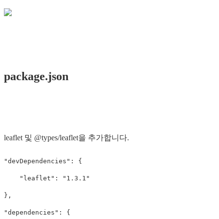
package.json
leaflet 및 @types/leaflet을 추가합니다.
"devDependencies": {

    "leaflet": "1.3.1"

},

"dependencies": {
