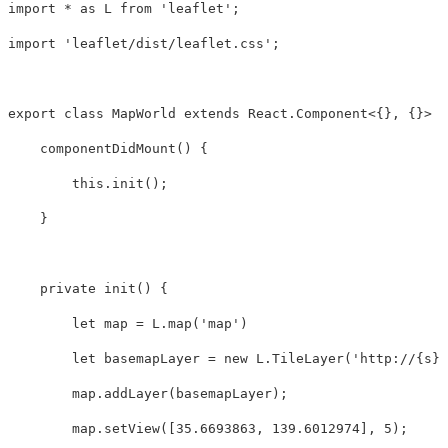
import
*
as
L
from
'
leaflet
'
;
import
'
leaflet/dist/leaflet.css
'
;
export
class
MapWorld
extends
React
.
Component
<
{},
{}
>
{
componentDidMount
()
{
this
.
init
();
}
private
init
()
{
let
map
=
L
.
map
(
'
map
'
)
let
basemapLayer
=
new
L
.
TileLayer
(
'
http://{s}.
map
.
addLayer
(
basemapLayer
);
map
.
setView
([
35.6693863
,
139.6012974
],
5
);