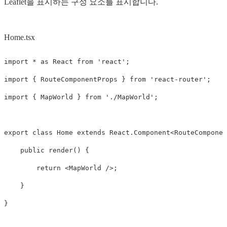
Leaflet을 표시하는 구성 요소를 표시합니다.
Home.tsx
import
*
as
React
from
'
react
'
;
import
{
RouteComponentProps
}
from
'
react-router
'
;
import
{
MapWorld
}
from
'
./MapWorld
'
;
export
class
Home
extends
React
.
Component
<
RouteComponen
public
render
()
{
return
<
MapWorld
/>
;
}
}