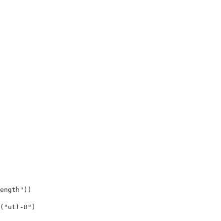
ength"
))
(
"utf-8"
)