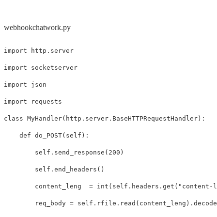
webhookchatwork.py
import
http.server
import
socketserver
import
json
import
requests
class
MyHandler
(
http
.
server
.
BaseHTTPRequestHandler
):
def
do_POST
(
self
):
self
.
send_response
(
200
)
self
.
end_headers
()
content_leng
=
int
(
self
.
headers
.
get
(
"content-l
req_body
=
self
.
rfile
.
read
(
content_leng
).
decode