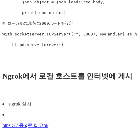
json_object
=
json
.
loads
(
req_body
)
print
(
json_object
)
with
socketserver
.
TCPServer
((
""
,
3000
),
MyHandler
)
as
h
httpd
.
serve_forever
()
Ngrok에서 로컬 호스트를 인터넷에 게시
ngrok 설치
htps : / / 응 g로 k. 코m/