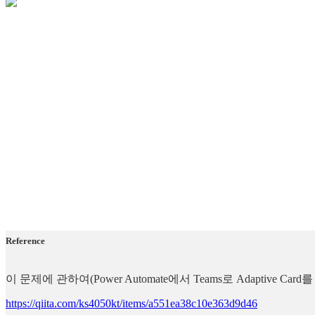
Reference
이 문제에 관하여(Power Automate에서 Teams로 Adaptive
https://qiita.com/ks4050kt/items/a551ea38c10e363d9d46