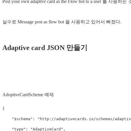
Post your own adaptive card as the Flow bot to a user 를 사용
실수로 Message post as flow bot 을 사용하고 있어서 빠졌다.
Adaptive card JSON 만들기
AdoptiveCardScheme 예제
{
"$schema"
:
"http://adaptivecards.io/schemas/adaptiv
"type"
:
"AdaptiveCard"
,