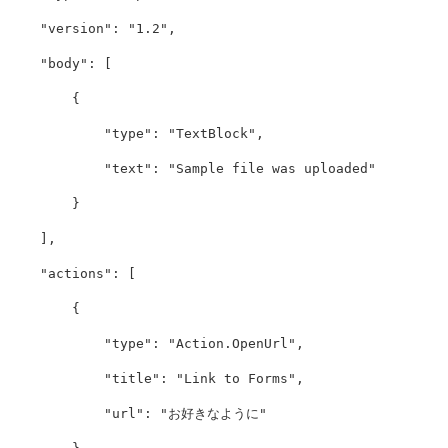
"version"
:
"1.2"
,
"body"
:
[
{
"type"
:
"TextBlock"
,
"text"
:
"Sample file was uploaded"
}
],
"actions"
:
[
{
"type"
:
"Action.OpenUrl"
,
"title"
:
"Link to Forms"
,
"url"
:
"お好きなように"