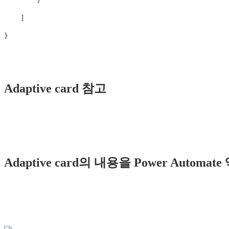
}
]
}
Adaptive card 참고
Adaptive card의 내용을 Power Automa