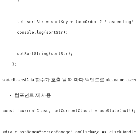
      }

      let sortStr = sortKey + (ascOrder ? '_ascending' 
      console.log(sortStr);

      setSortString(sortStr);

    };
sortedUsersData 함수가 호출 될 때 마다 백엔드로 nickname_asce
컴포넌트 재 사용
const [currentClass, setCurrentClass] = useState(null);

<div className="seriesManage" onClick={e => clickHandle