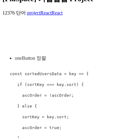
12376 단어
project
React
React
oneButton 정렬
   const sortedUsersData = key => {

      if (sortKey === key.sort) {

        ascOrder = !ascOrder;

      } else {

        sortKey = key.sort;

        ascOrder = true;
