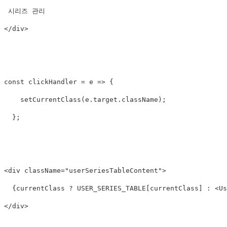
</
div
>
const clickHandler = e => {

    setCurrentClass(e.target.className);

  };

<
div
className
=
"
userSeriesTableContent
"
>
  {currentClass ? USER_SERIES_TABLE[currentClass] : 
<
Us
</
div
>