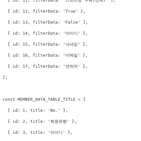
  { id: 11, filterData: '스트리밍 구독(전체)' },

  { id: 12, filterData: 'True' },

  { id: 13, filterData: 'False' },

  { id: 14, filterData: '아이디' },

  { id: 15, filterData: '닉네임' },

  { id: 16, filterData: '이메일' },

  { id: 17, filterData: '연락처' },

];

const MEMBER_DATA_TABLE_TITLE = [

  { id: 1, title: 'No.' },

  { id: 2, title: '회원유형' },

  { id: 3, title: '아이디' },
