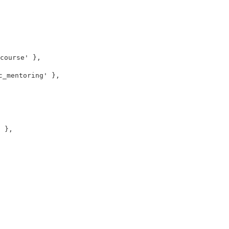
ourse' },

mentoring' },

 },
