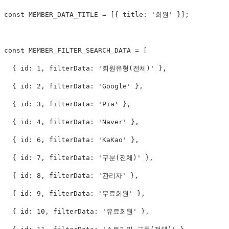
const MEMBER_DATA_TITLE = [{ title: '회원' }];

const MEMBER_FILTER_SEARCH_DATA = [

  { id: 1, filterData: '회원유형(전체)' },

  { id: 2, filterData: 'Google' },

  { id: 3, filterData: 'Pia' },

  { id: 4, filterData: 'Naver' },

  { id: 6, filterData: 'KaKao' },

  { id: 7, filterData: '구분(전체)' },

  { id: 8, filterData: '관리자' },

  { id: 9, filterData: '무료회원' },

  { id: 10, filterData: '유료회원' },
