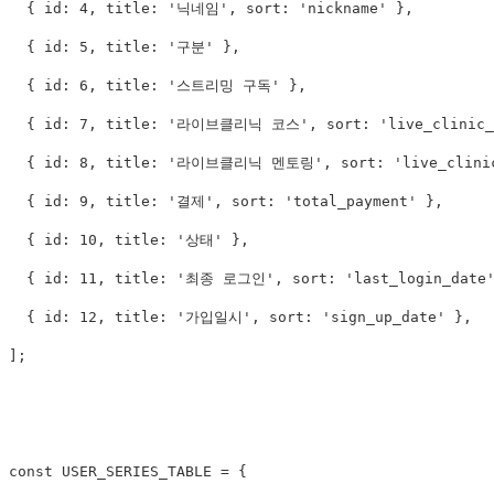
  { id: 4, title: '닉네임', sort: 'nickname' },

  { id: 5, title: '구분' },

  { id: 6, title: '스트리밍 구독' },

  { id: 7, title: '라이브클리닉 코스', sort: 'live_clinic_c
  { id: 8, title: '라이브클리닉 멘토링', sort: 'live_clinic_
  { id: 9, title: '결제', sort: 'total_payment' },

  { id: 10, title: '상태' },

  { id: 11, title: '최종 로그인', sort: 'last_login_date'
  { id: 12, title: '가입일시', sort: 'sign_up_date' },

];

const USER_SERIES_TABLE = {
