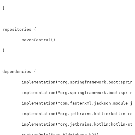
}

repositories {

	mavenCentral()

}

dependencies {

	implementation("org.springframework.boot:spring-boot-starter-data-jpa")

	implementation("org.springframework.boot:spring-boot-starter-web")

	implementation("com.fasterxml.jackson.module:jackson-module-kotlin")

	implementation("org.jetbrains.kotlin:kotlin-reflect")

	implementation("org.jetbrains.kotlin:kotlin-stdlib-jdk8")

	runtimeOnly("com.h2database:h2")
