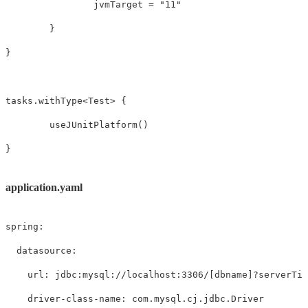
		jvmTarget = "11"

	}

}

tasks.withType
<
Test
>
 {

	useJUnitPlatform()

application.yaml
spring
:
datasource
:
url
:
 jdbc
:
mysql
:
//localhost
:
3306/
[
dbname
]
?
serverTim
driver-class-name
:
 com.mysql.cj.jdbc.Driver
