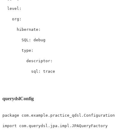
level
:
org
:
hibernate
:
SQL
:
 debug

type
:
descriptor
:
sql
:
 trace

querydslConfig
package
 com
.
example
.
practice_qdsl
.
import
 com
.
querydsl
.
jpa
.
impl
.