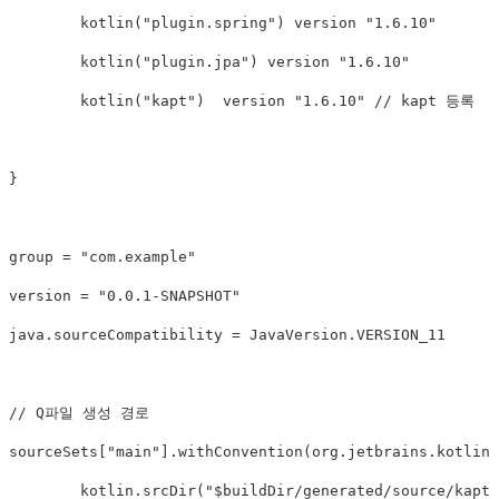
	kotlin("plugin.spring") version "1.6.10"

	kotlin("plugin.jpa") version "1.6.10"

	kotlin("kapt")  version "1.6.10" // kapt 등록

}

group = "com.example"

version = "0.0.1-SNAPSHOT"

java.sourceCompatibility = JavaVersion.VERSION_11

// Q파일 생성 경로

sourceSets["main"].withConvention(org.jetbrains.kotlin.
	kotlin.srcDir("$buildDir/generated/source/kapt/main")
