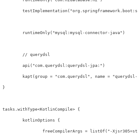
	testImplementation("org.springframework.boot:spring-boot-starter-test")

	runtimeOnly("mysql:mysql-connector-java")

	// querydsl

	api("com.querydsl:querydsl-jpa:")

	kapt(group = "com.querydsl", name = "querydsl-apt", classifier = "jpa") 

}

tasks.withType
<
KotlinCompile
>
 {

	kotlinOptions {

		freeCompilerArgs = listOf("-Xjsr305=strict")
