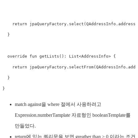
return
 jpaQueryFactory
.
select
(
QAddressInfo
.
addressI
}
override
fun
getLists
(
)
:
 List
<
AddressInfo
>
{
return
 jpaQueryFactory
.
selectFrom
(
QAddressInfo
.
addr
}
}
match against을 where 절에서 사용하려고
Expression.numberTamplate 자료형인 booleanTemplate를
만들었다.
return에 있는 쿼리문을 보면 greather than > 0 이라는 조건