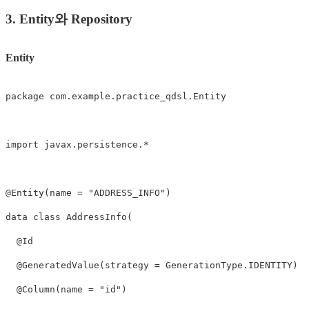
3. Entity와 Repository
Entity
package
 com
.
example
.
practice_qdsl
.
Entity

import
 javax
.
persistence
.
*
@Entity
(
name 
=
"ADDRESS_INFO"
)
data
class
AddressInfo
(
@Id
@GeneratedValue
(
strategy 
=
 GenerationType
.
IDENTITY
)
@Column
(
name 
=
"id"
)