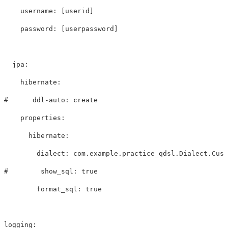
username
:
[
userid
]
password
:
[
userpassword
]
jpa
:
hibernate
:
#      ddl-auto: create
properties
:
hibernate
:
dialect
:
 com.example.practice_qdsl.Dialect.Cust
#        show_sql: true
format_sql
:
true
logging
: