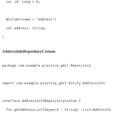
var
 id
:
 Long 
=
0
,
@Column
(
name 
=
"address"
)
val
 address
:
 String
,
)
AddressInfoRepositoryCustom
package
 com
.
example
.
practice_qdsl
.
Repository

import
 com
.
example
.
practice_qdsl
.
Entity
.
AddressInfo

interface
 AddressInfoRepositoryCustom 
{
fun
getAddressList
(
keyword 
:
 String
)
:
List
<
AddressInf