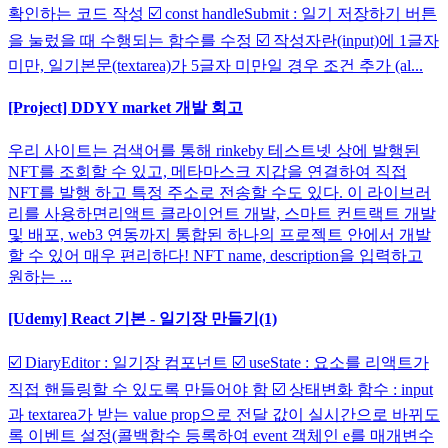
확인하는 코드 작성 ☑️ const handleSubmit : 일기 저장하기 버튼
을 눌렀을 때 수행되는 함수를 수정 ☑️ 작성자란(input)에 1글자
미만, 일기본문(textarea)가 5글자 미만일 경우 조건 추가 (al...
[Project] DDYY market 개발 회고
우리 사이트는 검색어를 통해 rinkeby 테스트넷 상에 발행된
NFT를 조회할 수 있고, 메타마스크 지갑을 연결하여 직접
NFT를 발행 하고 특정 주소로 전송할 수도 있다. 이 라이브러
리를 사용하면리액트 클라이언트 개발, 스마트 컨트랙트 개발
및 배포, web3 연동까지 통합된 하나의 프로젝트 안에서 개발
할 수 있어 매우 편리하다! NFT name, description을 입력하고
원하는 ...
[Udemy] React 기본 - 일기장 만들기(1)
☑️ DiaryEditor : 일기장 컴포넌트 ☑️ useState : 요소를 리액트가
직접 핸들링할 수 있도록 만들어야 함 ☑️ 상태변화 함수 : input
과 textarea가 받는 value prop으로 전달 값이 실시간으로 바뀌도
록 이벤트 설정(콜백함수 등록하여 event 객체인 e를 매개변수