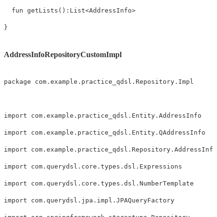
fun
getLists
(
)
:
List
<
AddressInfo
>
}
AddressInfoRepositoryCustomImpl
package
 com
.
example
.
practice_qdsl
.
Repository
.
Impl

import
 com
.
example
.
practice_qdsl
.
Entity
.
import
 com
.
example
.
practice_qdsl
.
Entity
.
import
 com
.
example
.
practice_qdsl
.
Repository
.
import
 com
.
querydsl
.
core
.
types
.
dsl
.
import
 com
.
querydsl
.
core
.
types
.
dsl
.
import
 com
.
querydsl
.
jpa
.
impl
.