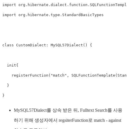
import
 org
.
hibernate
.
dialect
.
function
.
import
 org
.
hibernate
.
type
.
StandardBasicTypes

class
 CustomDialect
:
MySQL57Dialect
(
)
{
init
{
registerFunction
(
"match"
,
SQLFunctionTemplate
(
Stand
}
}
MySQL57Dialect를 상속 받은 뒤, Fulltext Search를 사용
하기 위해 생성자에서 regsiterFunction로 match - against