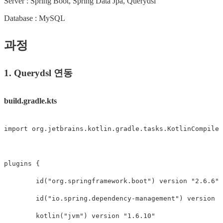
Server : Spring Boot, Spring Data Jpa, Querydsl
Database : MySQL
과정
1. Querydsl 연동
build.gradle.kts
import org.jetbrains.kotlin.gradle.tasks.KotlinCompile

plugins {

	id("org.springframework.boot") version "2.6.6"

	id("io.spring.dependency-management") version "1.0.11.RELEASE"

	kotlin("jvm") version "1.6.10"
