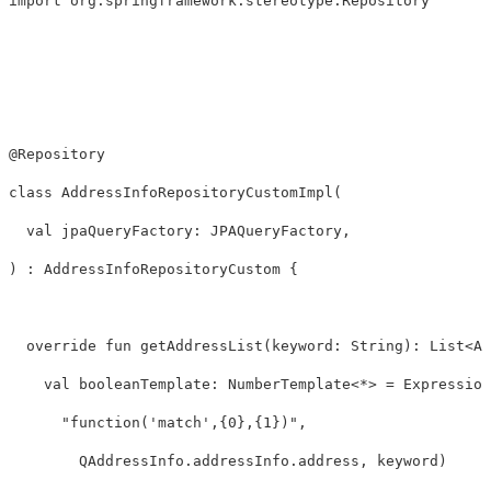
import
 org
.
springframework
.
stereotype
.
Repository

@Repository
class
AddressInfoRepositoryCustomImpl
(
val
 jpaQueryFactory
:
 JPAQueryFactory
,
)
:
 AddressInfoRepositoryCustom 
{
override
fun
getAddressList
(
keyword
:
 String
)
:
 List
<
Ad
val
 booleanTemplate
:
 NumberTemplate
<
*
>
=
 Expression
"function('match',{0},{1})"
,
        QAddressInfo
.
addressInfo
.
address
,
 keyword
)