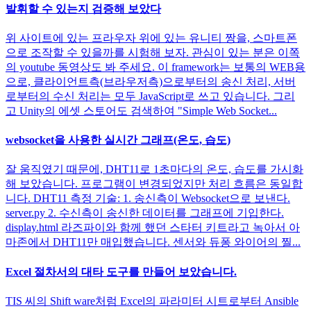
발휘할 수 있는지 검증해 보았다
위 사이트에 있는 프라우자 위에 있는 유니티 짱을, 스마트폰
으로 조작할 수 있을까를 시험해 보자. 관심이 있는 분은 이쪽
의 youtube 동영상도 봐 주세요. 이 framework는 보통의 WEB용
으로, 클라이언트측(브라우저측)으로부터의 송신 처리, 서버
로부터의 수신 처리는 모두 JavaScript로 쓰고 있습니다. 그리
고 Unity의 에셋 스토어도 검색하여 "Simple Web Socket...
websocket을 사용한 실시간 그래프(온도, 습도)
잘 움직였기 때문에, DHT11로 1초마다의 온도, 습도를 가시화
해 보았습니다. 프로그램이 변경되었지만 처리 흐름은 동일합
니다. DHT11 측정 기술: 1. 송신측이 Websocket으로 보낸다.
server.py 2. 수신측이 송신한 데이터를 그래프에 기입한다.
display.html 라즈파이와 함께 했던 스타터 키트라고 녹아서 아
마존에서 DHT11만 매입했습니다. 센서와 듀퐁 와이어의 찔...
Excel 절차서의 대타 도구를 만들어 보았습니다.
TIS 씨의 Shift ware처럼 Excel의 파라미터 시트로부터 Ansible