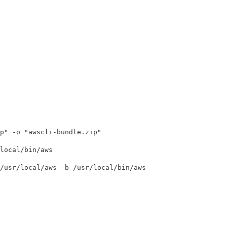
p"
-o
"awscli-bundle.zip"
/usr/local/aws 
-b
 /usr/local/bin/aws
