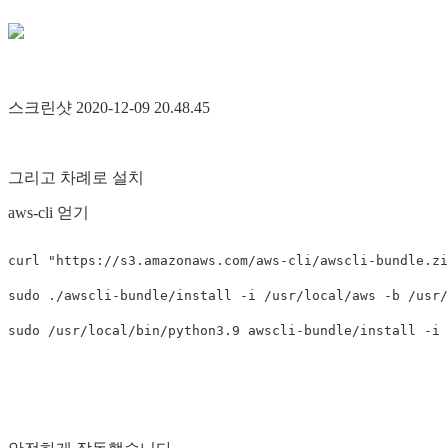
스크린샷 2020-12-09 20.48.45
그리고 차례로 설치
aws-cli 얻기
curl 
"https://s3.amazonaws.com/aws-cli/awscli-bundle.zi
sudo
 ./awscli-bundle/install 
-i
 /usr/local/aws 
-b
sudo
 /usr/local/bin/python3.9 awscli-bundle/install 
-i
 