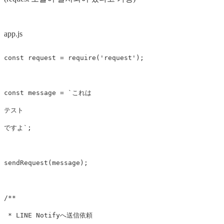
app.js
const
request
=
require
(
'
request
'
);
const
message
=
`これは

テスト

ですよ`
;
sendRequest
(
message
);
/**

 * LINE Notifyへ送信依頼
