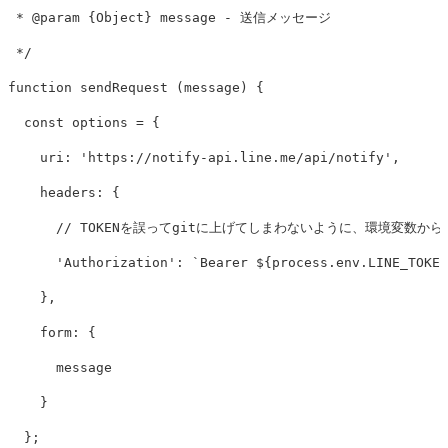
 * @param {Object} message - 送信メッセージ

 */
function
sendRequest
(
message
)
{
const
options
=
{
uri
:
'
https://notify-api.line.me/api/notify
'
,
headers
:
{
// TOKENを誤ってgitに上げてしまわないように、環境変数か
'
Authorization
'
:
`Bearer 
${
process
.
env
.
LINE_TOKEN
},
form
:
{
message
}
};