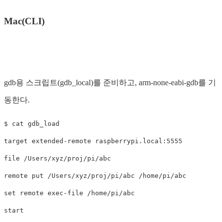
Mac(CLI)
gdb용 스크립트(gdb_local)를 준비하고, arm-none-eabi-gdb를 기
동한다.
$ cat gdb_load 

target extended-remote raspberrypi.local:5555

file /Users/xyz/proj/pi/abc

remote put /Users/xyz/proj/pi/abc /home/pi/abc

set remote exec-file /home/pi/abc

start
