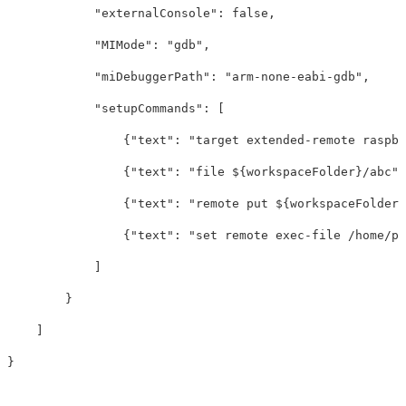
"externalConsole"
:
false
,
"MIMode"
:
"gdb"
,
"miDebuggerPath"
:
"arm-none-eabi-gdb"
,
"setupCommands"
:
[
{
"text"
:
"target extended-remote raspbe
{
"text"
:
"file ${workspaceFolder}/abc"
}
{
"text"
:
"remote put ${workspaceFolder}
{
"text"
:
"set remote exec-file /home/pi
]
}
]
}