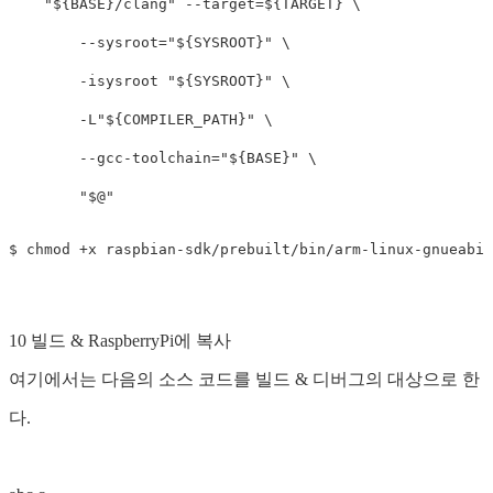
"
${
BASE
}
/clang"
--target
=
${
TARGET
}
\
--sysroot
=
"
${
SYSROOT
}
"
\
-isysroot
"
${
SYSROOT
}
"
\
-L
"
${
COMPILER_PATH
}
"
\
--gcc-toolchain
=
"
${
BASE
}
"
\
"
$@
"
10 빌드 & RaspberryPi에 복사
여기에서는 다음의 소스 코드를 빌드 & 디버그의 대상으로 한
다.