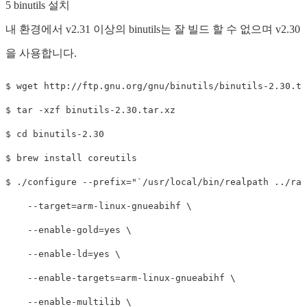
5 binutils 설치
내 환경에서 v2.31 이상의 binutils는 잘 빌드 할 수 없으며 v2.30
을 사용합니다.
$ wget http://ftp.gnu.org/gnu/binutils/binutils-2.30.ta
$ tar -xzf binutils-2.30.tar.xz

$ cd binutils-2.30

$ brew install coreutils

$ ./configure --prefix="`/usr/local/bin/realpath ../ras
    --target=arm-linux-gnueabihf \

    --enable-gold=yes \

    --enable-ld=yes \

    --enable-targets=arm-linux-gnueabihf \

    --enable-multilib \
