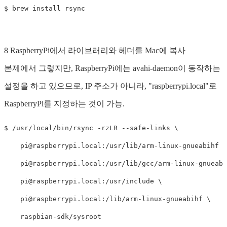
8 RaspberryPi에서 라이브러리와 헤더를 Mac에 복사
본제에서 그렇지만, RaspberryPi에는 avahi-daemon이 동작하는
설정을 하고 있으므로, IP 주소가 아니라, "raspberrypi.local"로
RaspberryPi를 지정하는 것이 가능.
$ /usr/local/bin/rsync -rzLR --safe-links \

pi@raspberrypi.local
:/usr/lib/arm-linux-gnueabihf \

pi@raspberrypi.local
:/usr/lib/gcc/arm-linux-gnueabi
pi@raspberrypi.local
:/usr/include \

pi@raspberrypi.local
:/lib/arm-linux-gnueabihf \
