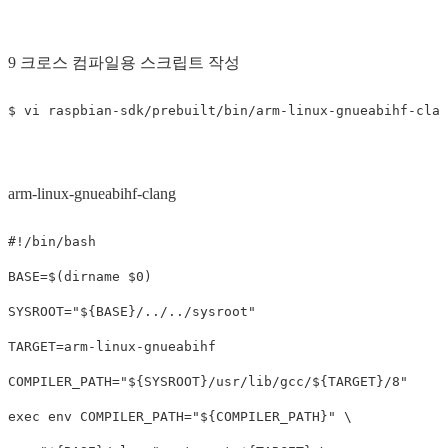
9 크로스 컴파일용 스크립트 작성
arm-linux-gnueabihf-clang
#!/bin/bash
BASE
=
$(
dirname
$0
)
SYSROOT
=
"
${
BASE
}
/../../sysroot"
TARGET
=
COMPILER_PATH
=
"
${
SYSROOT
}
/usr/lib/gcc/
${
TARGET
}
/8"
exec env 
COMPILER_PATH
=
"
${
COMPILER_PATH
}
"
\