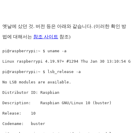
옛날에 샀던 것. 버전 등은 아래와 같습니다. (이러한 확인 방
법에 대해서는
참조 사이트
참조)
pi@raspberrypi:~ $ uname -a

Linux raspberrypi 4.19.97+ #1294 Thu Jan 30 13:10:54 GM
pi@raspberrypi:~ $ lsb_release -a

No LSB modules are available.

Distributor ID: Raspbian

Description:    Raspbian GNU/Linux 10 (buster)

Release:    10

Codename:   buster
