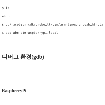
$ ls

abc.c

$ ../raspbian-sdk/prebuilt/bin/arm-linux-gnueabihf-clan
$ scp abc 
pi@raspberrypi.local
디버그 환경(gdb)
RaspberryPi