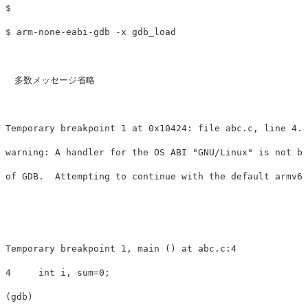
$

$ arm-none-eabi-gdb -x gdb_load

　多数メッセージ省略

Temporary breakpoint 1 at 0x10424: file abc.c, line 4.

warning: A handler for the OS ABI "GNU/Linux" is not bu
of GDB.  Attempting to continue with the default armv6 
Temporary breakpoint 1, main () at abc.c:4

4     int i, sum=0;
