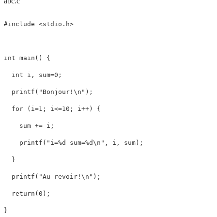
abc.c
int
main
()
{
int
i
,
sum
=
0
;
printf
(
"Bonjour!
\n
"
);
for
(
i
=
1
;
i
<=
10
;
i
++
)
{
sum
+=
i
;
printf
(
"i=%d sum=%d
\n
"
,
i
,
sum
);
}
printf
(
"Au revoir!
\n
"
);
return
(
0
);
}