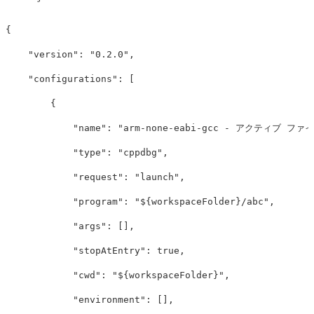
{
"version"
:
"0.2.0"
,
"configurations"
:
[
{
"name"
:
"arm-none-eabi-gcc - アクティブ 
"type"
:
"cppdbg"
,
"request"
:
"launch"
,
"program"
:
"${workspaceFolder}/abc"
,
"args"
:
[],
"stopAtEntry"
:
true
,
"cwd"
:
"${workspaceFolder}"
,
"environment"
:
[],