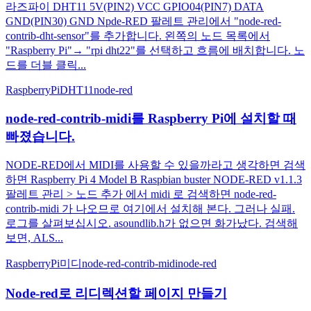
라즈파이 DHT11 5V(PIN2) VCC GPIO04(PIN7) DATA
GND(PIN30) GND Npde-RED 팔레트 관리에서 "node-red-
contrib-dht-sensor"를 추가합니다. 왼쪽의 노드 목록에서
"Raspberry Pi"→ "rpi dht22"를 선택하고 흐름에 배치합니다. 노
드를 더블 클릭...
RaspberryPi
DHT11
node-red
node-red-contrib-midi를 Raspberry Pi에 설치할 때
빠졌습니다.
NODE-RED에서 MIDI를 사용할 수 있을까라고 생각하면 검색
하면 Raspberry Pi 4 Model B Raspbian buster NODE-RED v1.1.3
팔레트 관리 > 노드 추가 에서 midi 로 검색하면 node-red-
contrib-midi 가 나오므로 여기에서 설치해 본다. 그러나 실패.
로그를 살펴보십시오. asoundlib.h가 없으면 화가났다. 검색해
보면, ALS...
RaspberryPi
미디
node-red-contrib-midi
node-red
Node-red로 리디렉션할 페이지 만들기