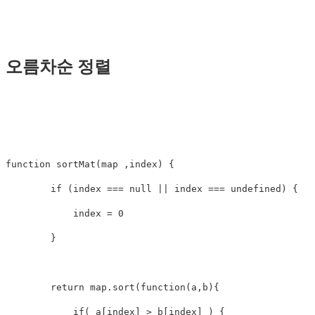
오름차순 정렬
function
sortMat
(
map
,
index
)
{
if
(
index
===
null
||
index
===
undefined
)
{
index
=
0
}
return
map
.
sort
(
function
(
a
,
b
){
if
(
a
[
index
]
>
b
[
index
]
)
{