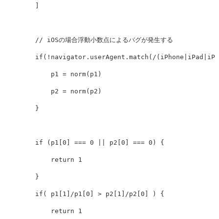
]
// iOSの場合浮動小数点によるバグが発生する
if
(
!
navigator
.
userAgent
.
match
(
/
(
iPhone|iPad|iPo
p1
=
norm
(
p1
)
p2
=
norm
(
p2
)
}
if
(
p1
[
0
]
===
0
||
p2
[
0
]
===
0
)
{
return
1
}
if
(
p1
[
1
]
/
p1
[
0
]
>
p2
[
1
]
/
p2
[
0
]
)
{
return
1