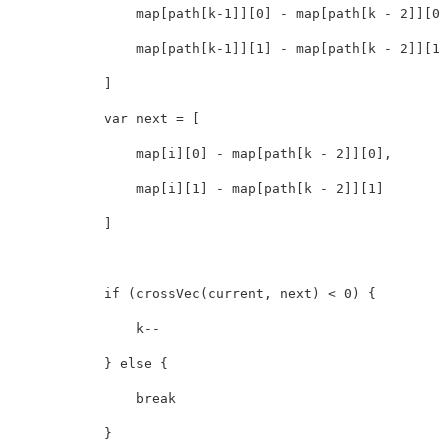
map
[
path
[
k
-
1
]][
0
]
-
map
[
path
[
k
-
2
]][
0
]
map
[
path
[
k
-
1
]][
1
]
-
map
[
path
[
k
-
2
]][
1
]
]
var
next
=
[
map
[
i
][
0
]
-
map
[
path
[
k
-
2
]][
0
],
map
[
i
][
1
]
-
map
[
path
[
k
-
2
]][
1
]
]
if
(
crossVec
(
current
,
next
)
<
0
)
{
k
--
}
else
{
break
}