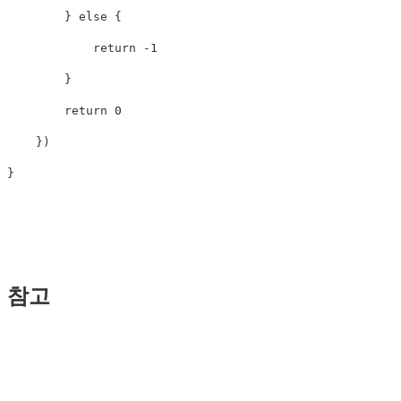
}
else
{
return
-
1
}
return
0
})
}
참고