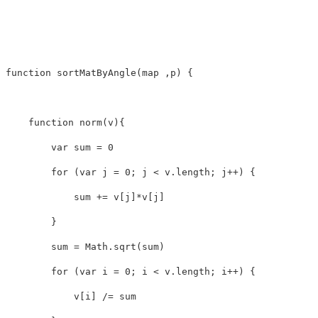
function
sortMatByAngle
(
map
,
p
)
{
function
norm
(
v
){
var
sum
=
0
for
(
var
j
=
0
;
j
<
v
.
length
;
j
++
)
{
sum
+=
v
[
j
]
*
v
[
j
]
}
sum
=
Math
.
sqrt
(
sum
)
for
(
var
i
=
0
;
i
<
v
.
length
;
i
++
)
{
v
[
i
]
/=
sum