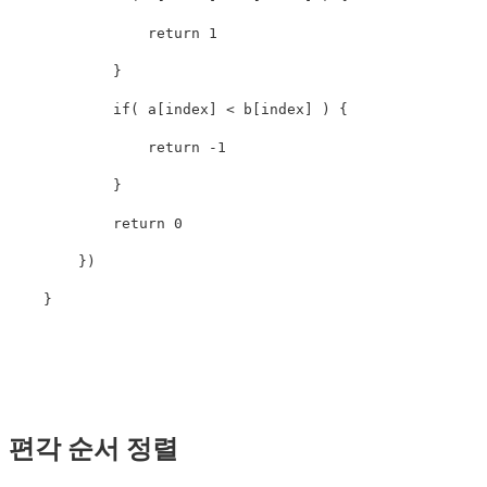
return
1
}
if
(
a
[
index
]
<
b
[
index
]
)
{
return
-
1
}
return
0
})
}
편각 순서 정렬