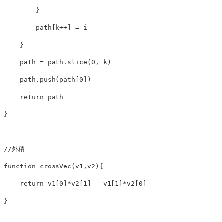
}
path
[
k
++
]
=
i
}
path
=
path
.
slice
(
0
,
k
)
path
.
push
(
path
[
0
])
return
path
}
//外積
function
crossVec
(
v1
,
v2
){
return
v1
[
0
]
*
v2
[
1
]
-
v1
[
1
]
*
v2
[
0
]
}