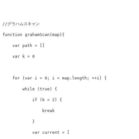
//グラハムスキャン
function
grahamScan
(
map
){
var
path
=
[]
var
k
=
0
for
(
var
i
=
0
;
i
<
map
.
length
;
++
i
)
{
while
(
true
)
{
if
(
k
<
2
)
{
break
}
var
current
=
[