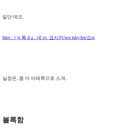
일단 데모.
htps : // js 푹 dぇ. 네 t/s_요시키/wn tshy3m/쇼w
실장은, 좀 더 아래쪽으로 소개.
볼록함