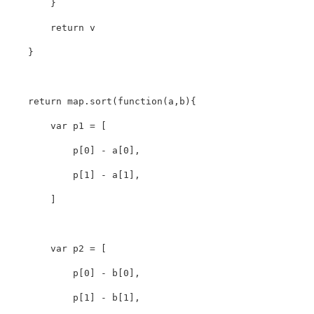
}
return
v
}
return
map
.
sort
(
function
(
a
,
b
){
var
p1
=
[
p
[
0
]
-
a
[
0
],
p
[
1
]
-
a
[
1
],
]
var
p2
=
[
p
[
0
]
-
b
[
0
],
p
[
1
]
-
b
[
1
],