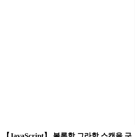
【JavaScript】 볼록함 그라함 스캔을 구