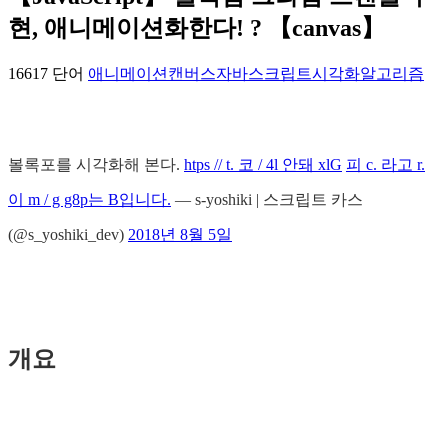
현, 애니메이션화한다! ? 【canvas】
16617 단어
애니메이션
캔버스
자바스크립트
시각화
알고리즘
볼록포를 시각화해 본다.
htps // t. 코 / 4l 안돼 xlG
피 c. 라고 r.
이 m / g g8p는 B입니다.
— s-yoshiki | 스크립트 카스
(@s_yoshiki_dev)
2018년 8월 5일
개요